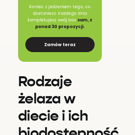
Koniec z jedzeniem tego, co
dostaniesz. Każdego dnia
kompletujesz swój box
sam, z
ponad 30 propozycji.
Zamów teraz
Rodzaje
żelaza w
diecie i ich
biodostępność