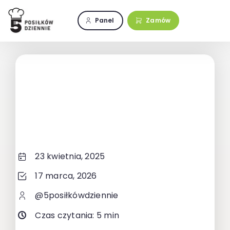
Przejdź
do
Panel
Zamów
zawartości
23 kwietnia, 2025
17 marca, 2026
@5posiłkówdziennie
Czas czytania: 5 min