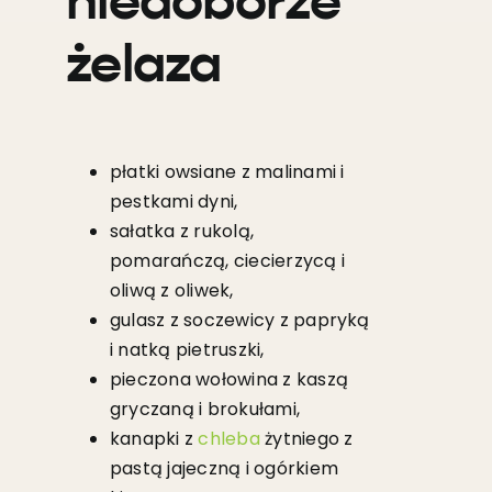
niedoborze
żelaza
płatki owsiane z malinami i
pestkami dyni,
sałatka z rukolą,
pomarańczą, ciecierzycą i
oliwą z oliwek,
gulasz z soczewicy z papryką
i natką pietruszki,
pieczona wołowina z kaszą
gryczaną i brokułami,
kanapki z
chleba
żytniego z
pastą jajeczną i ogórkiem