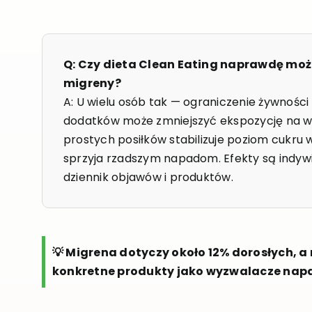
Q: Czy dieta Clean Eating naprawdę moż
migreny?
A: U wielu osób tak — ograniczenie żywnośc
dodatków może zmniejszyć ekspozycję na wy
prostych posiłków stabilizuje poziom cukru we
sprzyja rzadszym napadom. Efekty są indyw
dziennik objawów i produktów.
💡 Migrena dotyczy około 12% dorosłych, a
konkretne produkty jako wyzwalacze nap