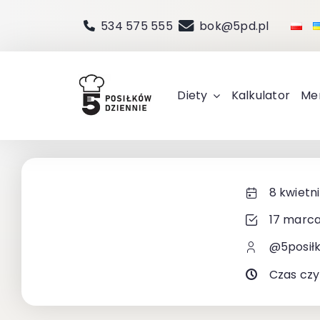
Przejdź
534 575 555
bok@5pd.pl
do
zawartości
Diety
Kalkulator
Me
8 kwietn
17 marca
@5posił
Czas czy