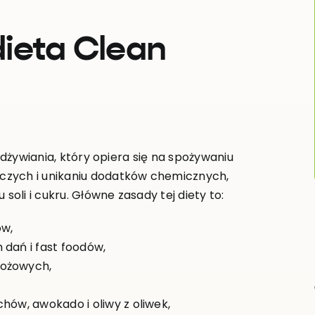
ieta Clean
odżywiania, który opiera się na spożywaniu
czych i unikaniu dodatków chemicznych,
li i cukru. Główne zasady tej diety to:
ów,
 dań i fast foodów,
bożowych,
hów, awokado i oliwy z oliwek,