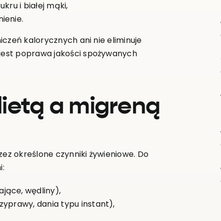
kru i białej mąki,
ienie.
czeń kalorycznych ani nie eliminuje
jest poprawa jakości spożywanych
ietą a migreną
z określone czynniki żywieniowe. Do
i:
jące, wędliny),
zyprawy, dania typu instant),