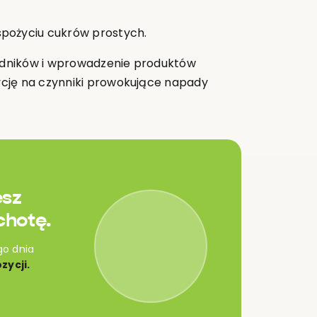
spożyciu cukrów prostych.
ładników i wprowadzenie produktów
ycję na czynniki prowokujące napady
esz
chotę.
go dnia
zycji.