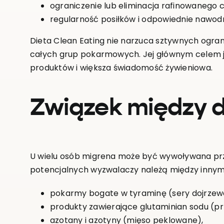
ograniczenie lub eliminacja rafinowanego cu
regularność posiłków i odpowiednie nawodn
Dieta Clean Eating nie narzuca sztywnych ograni
całych grup pokarmowych. Jej głównym celem 
produktów i większa świadomość żywieniowa.
Związek między d
U wielu osób migrena może być wywoływana prze
potencjalnych wyzwalaczy należą między innym
pokarmy bogate w tyraminę (sery dojrzewa
produkty zawierające glutaminian sodu (pr
azotany i azotyny (mięso peklowane),