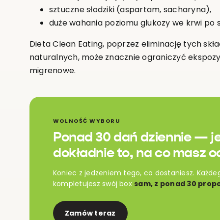
sztuczne słodziki (aspartam, sacharyna),
duże wahania poziomu glukozy we krwi po 
Dieta Clean Eating, poprzez eliminację tych sk
naturalnych, może znacznie ograniczyć ekspoz
migrenowe.
WOLNOŚĆ WYBORU
Ponad 30 dań dziennie — j
dokładnie to, na co masz o
Koniec z jedzeniem tego, co dostaniesz. Każde
kompletujesz swój box
sam, z ponad 30 propo
Zamów teraz