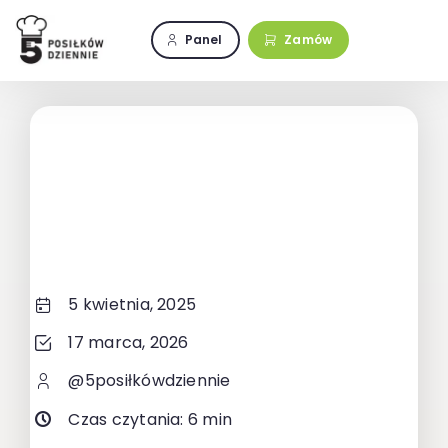
Przejdź
do
Panel
Zamów
zawartości
5 kwietnia, 2025
17 marca, 2026
@5posiłkówdziennie
Czas czytania: 6 min