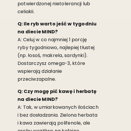
potwierdzonej nietolerancji lub
celiakii.
Q: Ile ryb warto jeść w tygodniu
na diecie MIND?
A: Celuj w co najmniej 1 porcję
ryby tygodniowo, najlepiej tłustej
(np. łosoś, makrela, sardynki).
Dostarczysz omega-3, które
wspierają działanie
przeciwzapalne.
Q: Czy mogę pić kawę i herbatę
na diecie MIND?
A: Tak, w umiarkowanych ilościach
i bez dosładzania. Zielona herbata
i kawa zawierają polifenole, ale
osoby wrażliwe na kofeinę