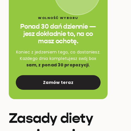
WOLNOŚĆ WYBORU
Ponad 30 dań dziennie —
jesz dokładnie to, na co
masz ochotę.
Koniec z jedzeniem tego, co dostaniesz.
Każdego dnia kompletujesz swój box
sam, z ponad 30 propozycji.
Zamów teraz
Zasady diety