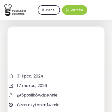
Przejdź
do
Panel
Zamów
zawartości
31 lipca, 2024
17 marca, 2026
@5posiłkówdziennie
Czas czytania: 14 min