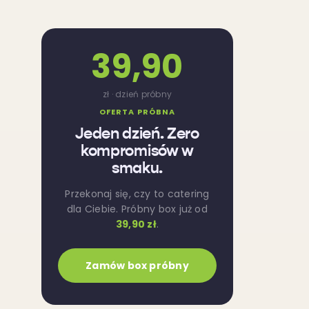
39,90
zł · dzień próbny
OFERTA PRÓBNA
Jeden dzień. Zero
kompromisów w
smaku.
Przekonaj się, czy to catering
dla Ciebie. Próbny box już od
39,90 zł
.
Zamów box próbny