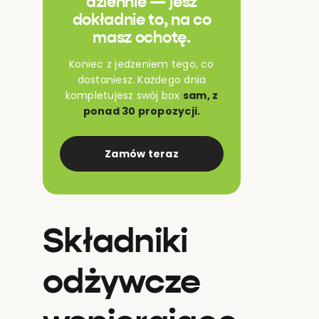
dziennie — jesz
dokładnie to, na co
masz ochotę.
Koniec z jedzeniem tego, co
dostaniesz. Każdego dnia
kompletujesz swój box
sam, z
ponad 30 propozycji.
Zamów teraz
Składniki
odżywcze