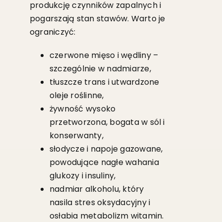
produkcję czynników zapalnych i
pogarszają stan stawów. Warto je
ograniczyć:
czerwone mięso i wędliny –
szczególnie w nadmiarze,
tłuszcze trans i utwardzone
oleje roślinne,
żywność wysoko
przetworzona, bogata w sól i
konserwanty,
słodycze i napoje gazowane,
powodujące nagłe wahania
glukozy i insuliny,
nadmiar alkoholu, który
nasila stres oksydacyjny i
osłabia metabolizm witamin.