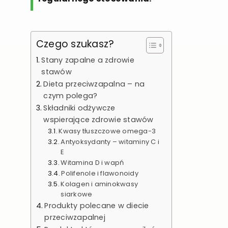
Czego szukasz?
Stany zapalne a zdrowie
stawów
Dieta przeciwzapalna – na
czym polega?
Składniki odżywcze
wspierające zdrowie stawów
Kwasy tłuszczowe omega-3
Antyoksydanty – witaminy C i
E
Witamina D i wapń
Polifenole i flawonoidy
Kolagen i aminokwasy
siarkowe
Produkty polecane w diecie
przeciwzapalnej