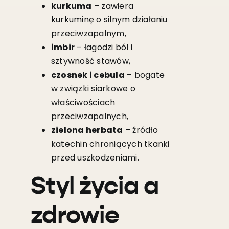
kurkuma
– zawiera
kurkuminę o silnym działaniu
przeciwzapalnym,
imbir
– łagodzi ból i
sztywność stawów,
czosnek i cebula
– bogate
w związki siarkowe o
właściwościach
przeciwzapalnych,
zielona herbata
– źródło
katechin chroniących tkanki
przed uszkodzeniami.
Styl życia a
zdrowie