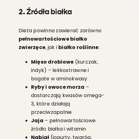
2. Źródła białka
Dieta powinna zawierać zarówno
pełnowartościowe białko
zwierzęce
, jak i
białko roślinne
:
Mięso drobiowe
(kurczak,
indyk) – lekkostrawne i
bogate w aminokwasy
Ryby i owoce morza
–
dostarczają kwasów omega-
3, które działają
przeciwzapalnie
Jaja
– pełnowartościowe
źródło białka i witamin
Nabiał
(jogurty, twaróg,