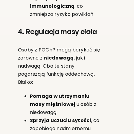
immunologiczną
, co
zmniejsza ryzyko powikłań
4. Regulacja masy ciała
Osoby z POChP mogą borykać się
zarówno z
niedowagą
, jak i
nadwagą. Oba te stany
pogarszają funkcję oddechową.
Białko:
Pomaga w utrzymaniu
masy mięśniowej
u osób z
niedowagą
Sprzyja uczuciu sytości
, co
zapobiega nadmiernemu