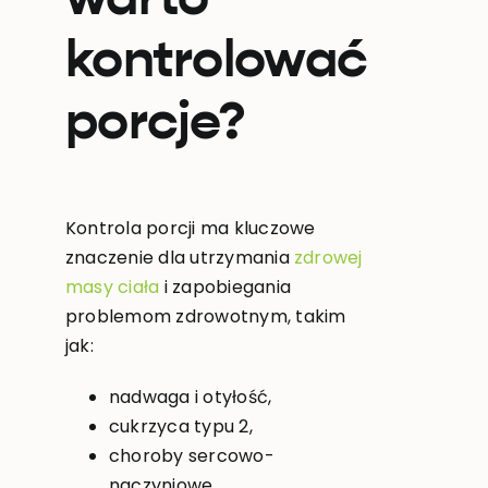
warto
kontrolować
porcje?
Kontrola porcji ma kluczowe
znaczenie dla utrzymania
zdrowej
masy ciała
i zapobiegania
problemom zdrowotnym, takim
jak:
nadwaga i otyłość,
cukrzyca typu 2,
choroby sercowo-
naczyniowe,