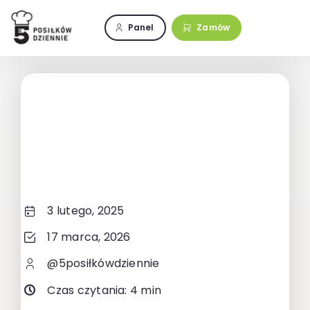
Przejdź
do
Panel
Zamów
zawartości
3 lutego, 2025
17 marca, 2026
@5posiłkówdziennie
Czas czytania: 4 min