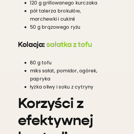
120 g grillowanego kurczaka
pół talerza brokułów,
marchewki i cukinii
50 g brązowego ryżu
Kolacja:
sałatka z tofu
80 g tofu
miks sałat, pomidor, ogórek,
papryka
łyżka oliwy i soku z cytryny
Korzyści z
efektywnej