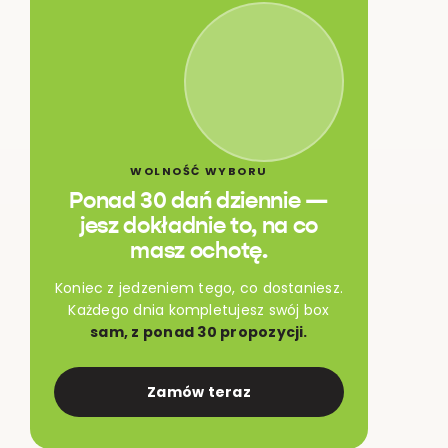
WOLNOŚĆ WYBORU
Ponad 30 dań dziennie —
jesz dokładnie to, na co
masz ochotę.
Koniec z jedzeniem tego, co dostaniesz.
Każdego dnia kompletujesz swój box
sam, z ponad 30 propozycji.
Zamów teraz