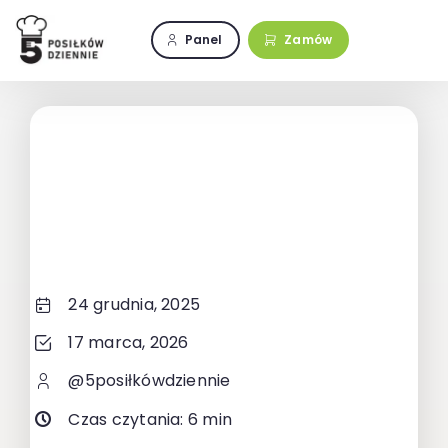
Przejdź
do
Panel
Zamów
zawartości
24 grudnia, 2025
17 marca, 2026
@5posiłkówdziennie
Czas czytania: 6 min