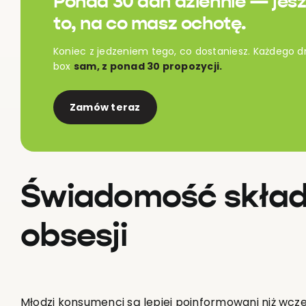
Ponad 30 dań dziennie — jesz
to, na co masz ochotę.
Koniec z jedzeniem tego, co dostaniesz. Każdego d
box
sam, z ponad 30 propozycji.
Zamów teraz
Świadomość składu
obsesji
Młodzi konsumenci są lepiej poinformowani niż wcześ