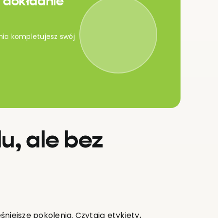
 dokładnie
nia kompletujesz swój
, ale bez
niejsze pokolenia. Czytają etykiety,