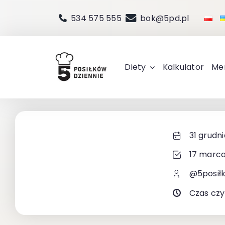
Przejdź
534 575 555
bok@5pd.pl
do
zawartości
Diety
Kalkulator
Me
31 grudni
17 marca
@5posił
Czas czy