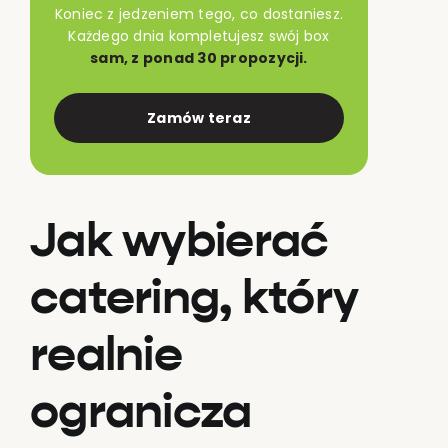
Koniec z jedzeniem tego, co dostaniesz.
Każdego dnia kompletujesz swój box
sam, z ponad 30 propozycji.
Zamów teraz
Jak wybierać
catering, który
realnie
ogranicza