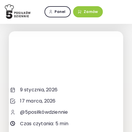
Przejdź
do
Panel
Zamów
zawartości
9 stycznia, 2026
17 marca, 2026
@5posiłkówdziennie
Czas czytania: 5 min