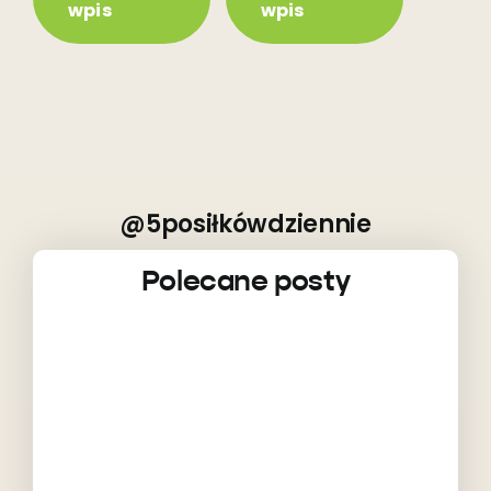
wpis
wpis
@5posiłkówdziennie
Polecane posty