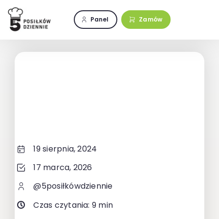
Przejdź
do
Panel
Zamów
zawartości
19 sierpnia, 2024
17 marca, 2026
@5posiłkówdziennie
Czas czytania: 9 min