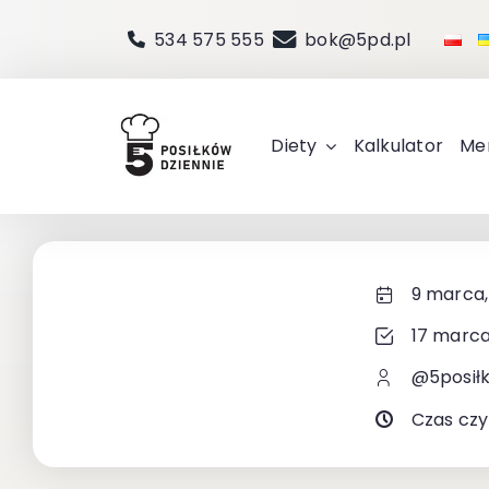
Przejdź
534 575 555
bok@5pd.pl
do
zawartości
Diety
Kalkulator
Me
9 marca,
17 marca
@5posił
Czas czy