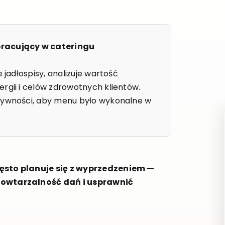
pracujący w cateringu
 jadłospisy, analizuje wartość
rgii i celów zdrowotnych klientów.
 żywności, aby menu było wykonalne w
ęsto planuje się z wyprzedzeniem —
powtarzalność dań i usprawnić