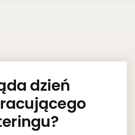
ąda dzień
pracującego
teringu?