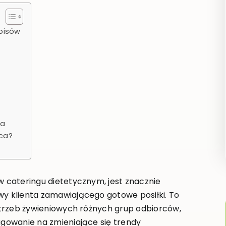
spisów
wa
ąca?
w cateringu dietetycznym, jest znacznie
wy klienta zamawiającego gotowe posiłki. To
potrzeb żywieniowych różnych grup odbiorców,
eagowanie na zmieniające się trendy