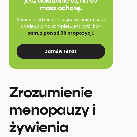
jesz dokładnie to, na co
masz ochotę.
Koniec z jedzeniem tego, co dostaniesz.
Każdego dnia kompletujesz swój box
sam, z ponad 30 propozycji.
Zamów teraz
Zrozumienie
menopauzy i
żywienia