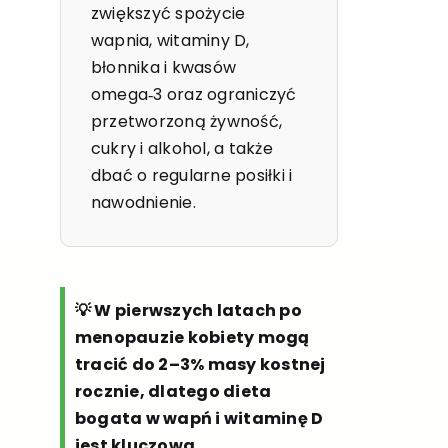
zwiększyć spożycie
wapnia, witaminy D,
błonnika i kwasów
omega‑3 oraz ograniczyć
przetworzoną żywność,
cukry i alkohol, a także
dbać o regularne posiłki i
nawodnienie.
💡 W pierwszych latach po
menopauzie kobiety mogą
tracić do 2–3% masy kostnej
rocznie, dlatego dieta
bogata w wapń i witaminę D
jest kluczowa.