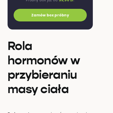
Próbny box już od
39,90 zł
.
Zamów box próbny
Rola
hormonów w
przybieraniu
masy ciała