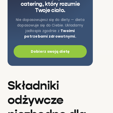
catering, który rozumie
Twoje ciało.
Nie dopasowujesz się do diety — dieta
dopasowuje się do Ciebie. Układamy
jadłospis zgodnie z
Twoimi
potrzebami zdrowotnymi.
Dobierz swoją dietę
Składniki
odżywcze