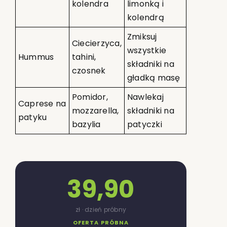
kolendra
limonką i
kolendrą
Zmiksuj
Ciecierzyca,
wszystkie
Hummus
tahini,
składniki na
czosnek
gładką masę
Pomidor,
Nawlekaj
Caprese na
mozzarella,
składniki na
patyku
bazylia
patyczki
39,90
zł · dzień próbny
OFERTA PRÓBNA