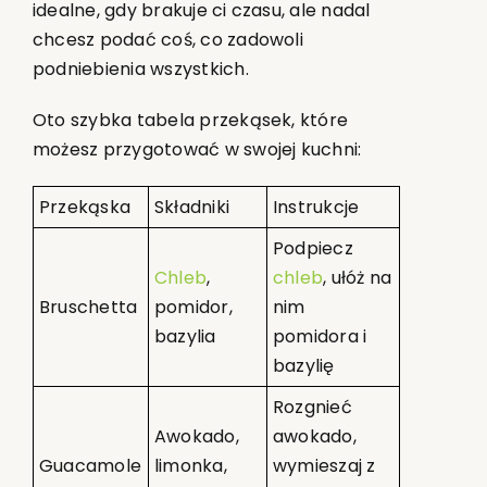
idealne, gdy brakuje ci czasu, ale nadal
chcesz podać coś, co zadowoli
podniebienia wszystkich.
Oto szybka tabela przekąsek, które
możesz przygotować w swojej kuchni:
Przekąska
Składniki
Instrukcje
Podpiecz
Chleb
,
chleb
, ułóż na
Bruschetta
pomidor,
nim
bazylia
pomidora i
bazylię
Rozgnieć
Awokado,
awokado,
Guacamole
limonka,
wymieszaj z