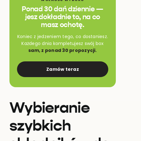
Ponad 30 dań dziennie —
jesz dokładnie to, na co
masz ochotę.
Koniec z jedzeniem tego, co dostaniesz.
Każdego dnia kompletujesz swój box
sam, z ponad 30 propozycji.
Zamów teraz
Wybieranie
szybkich