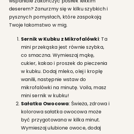
wspaniale zakończyć posiłek lekkim
deserem? Zanurzmy się w kilku szybkich i
pysznych pomysłach, które zaspokoją
Twoje łakomstwo w mig.
Sernik w Kubku z Mikrofalówki
: Ta
mini przekąska jest równie szybka,
co smaczna. Wymieszaj mąkę,
cukier, kakao i proszek do pieczenia
w kubku. Dodaj mleko, olej i kroplę
wanilii, następnie wstaw do
mikrofalówki na minutę. Voila, masz
mini sernik w kubku!
Sałatka Owocowa
: Świeża, zdrowa i
kolorowa sałatka owocowa może
być przygotowana w kilka minut.
Wymieszaj ulubione owoce, dodaj