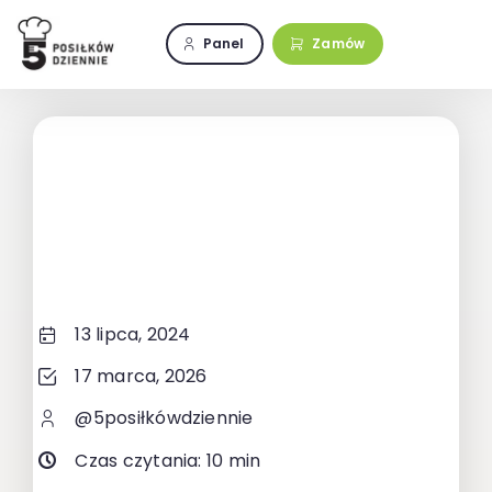
Przejdź
do
Panel
Zamów
zawartości
13 lipca, 2024
17 marca, 2026
@5posiłkówdziennie
Czas czytania: 10 min