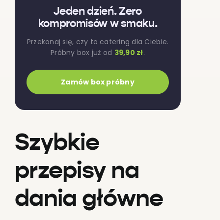
Jeden dzień. Zero
kompromisów w smaku.
Przekonaj się, czy to catering dla Ciebie.
Próbny box już od
39,90 zł
.
Zamów box próbny
Szybkie
przepisy na
dania główne