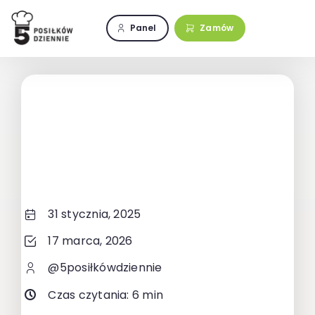
Przejdź
do
Panel
Zamów
zawartości
31 stycznia, 2025
17 marca, 2026
@5posiłkówdziennie
Czas czytania: 6 min