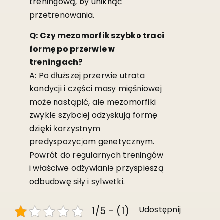
treningową, by uniknąć
przetrenowania.
Q: Czy mezomorfik szybko traci
formę po przerwie w
treningach?
A: Po dłuższej przerwie utrata
kondycji i części masy mięśniowej
może nastąpić, ale mezomorfiki
zwykle szybciej odzyskują formę
dzięki korzystnym
predyspozycjom genetycznym.
Powrót do regularnych treningów
i właściwe odżywianie przyspieszą
odbudowę siły i sylwetki.
Udostępnij
1/5 - (1)