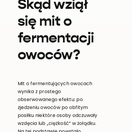
Skąd wziął
się mit o
fermentacji
owoców?
Mit o fermentujących owocach
wynika z prostego
obserwowanego efektu: po
zjedzeniu owoców po obfitym
posiłku niektóre osoby odczuwały
wzdęcia lub „ciężkość” w żołądku.
Na tej podstawie powstało