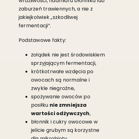
wrażliwości, nadmiaru błonnika lub
zaburzeń trawiennych, a nie z
jakiejkolwiek „szkodliwej
fermentacji”.
Podstawowe fakty:
żołądek nie jest środowiskiem
sprzyjającym fermentacji,
krótkotrwałe wzdęcia po
owocach są normalne i
zwykle niegroźne,
spożywanie owoców po
posiłku
nie zmniejsza
wartości odżywczych
,
błonnik i cukry owocowe w
jelicie grubym są korzystne
dla mikrobioty,