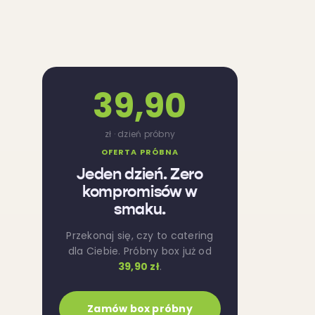
39,90
zł · dzień próbny
OFERTA PRÓBNA
Jeden dzień. Zero
kompromisów w
smaku.
Przekonaj się, czy to catering
dla Ciebie. Próbny box już od
39,90 zł
.
Zamów box próbny