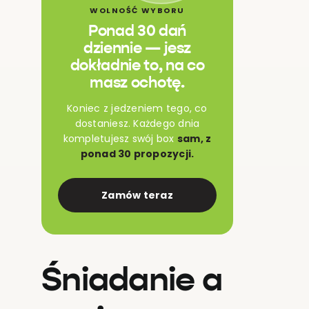
WOLNOŚĆ WYBORU
Ponad 30 dań
dziennie — jesz
dokładnie to, na co
masz ochotę.
Koniec z jedzeniem tego, co
dostaniesz. Każdego dnia
kompletujesz swój box
sam, z
ponad 30 propozycji.
Zamów teraz
Śniadanie a