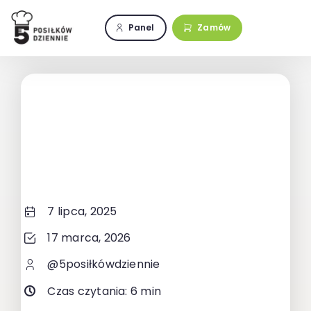
Przejdź
do
Panel
Zamów
zawartości
7 lipca, 2025
17 marca, 2026
@5posiłkówdziennie
Czas czytania: 6 min