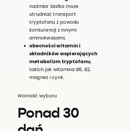
nadmiar białka może
utrudniać transport
tryptofanu z powodu
konkurencji z innymi
aminokwasami,
obecności witamin i
składników wspierających
metabolizm tryptofanu
,
takich jak witamina B6, B2,
magnez i cynk.
Wolność wyboru
Ponad 30
dań