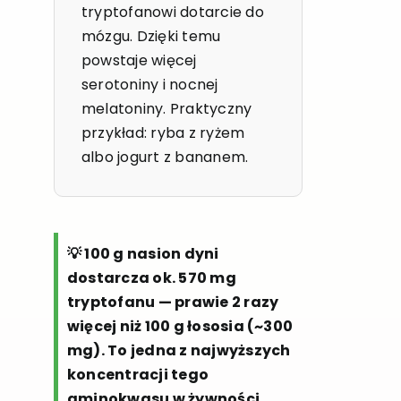
tryptofanowi dotarcie do
mózgu. Dzięki temu
powstaje więcej
serotoniny i nocnej
melatoniny. Praktyczny
przykład: ryba z ryżem
albo jogurt z bananem.
💡 100 g nasion dyni
dostarcza ok. 570 mg
tryptofanu — prawie 2 razy
więcej niż 100 g łososia (~300
mg). To jedna z najwyższych
koncentracji tego
aminokwasu w żywności.