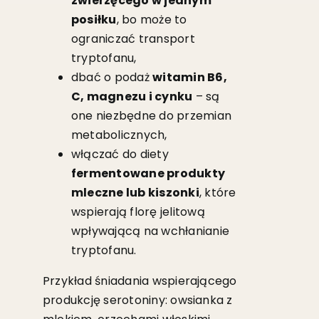
zwierzęcego w jednym
posiłku
, bo może to
ograniczać transport
tryptofanu,
dbać o podaż
witamin B6,
C, magnezu i cynku
– są
one niezbędne do przemian
metabolicznych,
włączać do diety
fermentowane produkty
mleczne lub kiszonki
, które
wspierają florę jelitową
wpływającą na wchłanianie
tryptofanu.
Przykład śniadania wspierającego
produkcję serotoniny: owsianka z