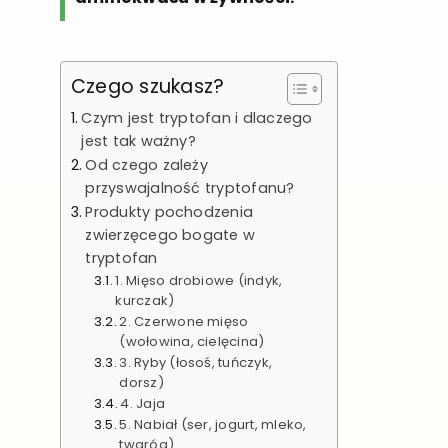
Czego szukasz?
Czym jest tryptofan i dlaczego
jest tak ważny?
Od czego zależy
przyswajalność tryptofanu?
Produkty pochodzenia
zwierzęcego bogate w
tryptofan
1. Mięso drobiowe (indyk,
kurczak)
2. Czerwone mięso
(wołowina, cielęcina)
3. Ryby (łosoś, tuńczyk,
dorsz)
4. Jaja
5. Nabiał (ser, jogurt, mleko,
twaróg)