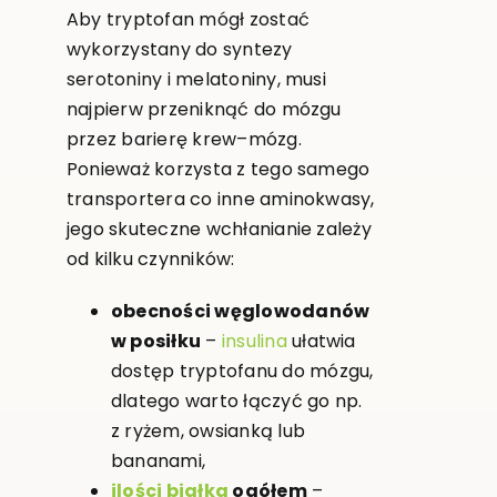
Aby tryptofan mógł zostać
wykorzystany do syntezy
serotoniny i melatoniny, musi
najpierw przeniknąć do mózgu
przez barierę krew–mózg.
Ponieważ korzysta z tego samego
transportera co inne aminokwasy,
jego skuteczne wchłanianie zależy
od kilku czynników:
obecności węglowodanów
w posiłku
–
insulina
ułatwia
dostęp tryptofanu do mózgu,
dlatego warto łączyć go np.
z ryżem, owsianką lub
bananami,
ilości białka
ogółem
–