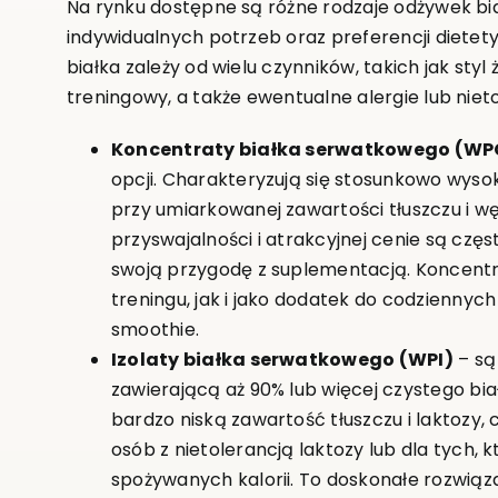
Na rynku dostępne są różne rodzaje odżywek b
indywidualnych potrzeb oraz preferencji diete
białka zależy od wielu czynników, takich jak styl 
treningowy, a także ewentualne alergie lub nie
Koncentraty białka serwatkowego (WP
opcji. Charakteryzują się stosunkowo wyso
przy umiarkowanej zawartości tłuszczu i w
przyswajalności i atrakcyjnej cenie są cz
swoją przygodę z suplementacją. Koncentr
treningu, jak i jako dodatek do codziennych
smoothie.
Izolaty białka serwatkowego (WPI)
– są
zawierającą aż 90% lub więcej czystego białk
bardzo niską zawartość tłuszczu i laktozy,
osób z nietolerancją laktozy lub dla tych, 
spożywanych kalorii. To doskonałe rozwiąz