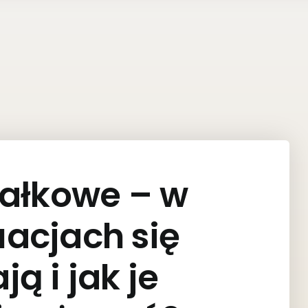
iałkowe – w
uacjach się
ą i jak je