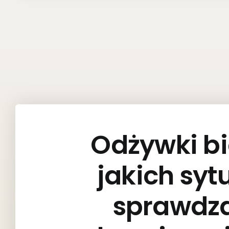
Odżywki b
jakich syt
sprawdzaj