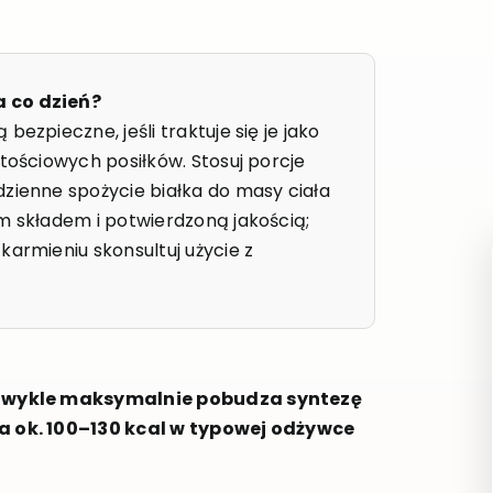
a co dzień?
ezpieczne, jeśli traktuje się je jako
rtościowych posiłków. Stosuj porcje
dzienne spożycie białka do masy ciała
m składem i potwierdzoną jakością;
karmieniu skonsultuj użycie z
u zwykle maksymalnie pobudza syntezę
a ok. 100–130 kcal w typowej odżywce