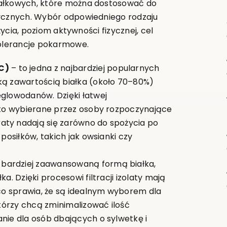
iałkowych, które można dostosować do
tycznych. Wybór odpowiedniego rodzaju
życia, poziom aktywności fizycznej, cel
tolerancje pokarmowe.
C)
– to jedna z najbardziej popularnych
ką zawartością białka (około 70–80%)
ęglowodanów. Dzięki łatwej
ęsto wybierane przez osoby rozpoczynające
aty nadają się zarówno do spożycia po
 posiłków, takich jak owsianki czy
 bardziej zaawansowaną formą białka,
a. Dzięki procesowi filtracji izolaty mają
 co sprawia, że są idealnym wyborem dla
którzy chcą zminimalizować ilość
anie dla osób dbających o sylwetkę i