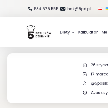
Przejdź
534 575 555
bok@5pd.pl
do
zawartości
Diety
Kalkulator
Me
26 stycz
17 marca
@5posił
Czas czy