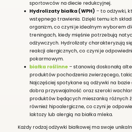
sportowców na diecie redukcyjnej.
Hydrolizaty białka (WPH)
– to odżywki, kt
wstępnego trawienia. Dzięki temu ich skład
organizm, co czyni je idealnym wyborem d
treningach, kiedy mięśnie potrzebują nat
odżywczych. Hydrolizaty charakteryzują si
reakcji alergicznych, co czyni je odpowiedn
pokarmowym.
białka roślinne
– stanowią doskonałą alte
produktów pochodzenia zwierzęcego, takic
Najczęściej spotykane są odżywki na bazie gr
dobra przyswajalność oraz szeroki wachl
produktów będących mieszanką różnych źró
również hipoalergiczne, co czyni je odpow
laktozy lub alergią na białka mleka.
Każdy rodzaj odżywki białkowej ma swoje unikal