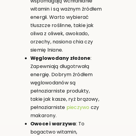
wspomagają wchłanianie
witamin i są ważnym źródłem
energii. Warto wybierać
tłuszcze roślinne, takie jak
oliwa z oliwek, awokado,
orzechy, nasiona chia czy
siemię lniane.
Węglowodany złożone
:
Zapewniają długotrwałą
energię. Dobrym źródłem
węglowodanów są
pełnoziarniste produkty,
takie jak kasze, ryż brązowy,
pełnoziarniste
pieczywo
czy
makarony.
Owoce i warzywa
: To
bogactwo witamin,