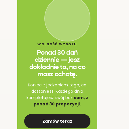
WOLNOŚĆ WYBORU
Ponad 30 dań
dziennie — jesz
dokładnie to, na co
masz ochotę.
Koniec z jedzeniem tego, co
dostaniesz. Każdego dnia
kompletujesz swój box
sam, z
ponad 30 propozycji.
Zamów teraz