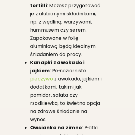
tortilli
: Możesz przygotować
je z ulubionymi składnikami,
np. z wędliną, warzywami,
hummusem czy serem.
Zapakowane w folię
aluminiową będą idealnym
śniadaniem do pracy.
Kanapki z awokado i
jajkiem
: Pełnoziarniste
pieczywo
z awokado, jajkiem i
dodatkami, takimi jak
pomidor, sałata czy
rzodkiewka, to świetna opcja
na zdrowe śniadanie na
wynos.
Owsianka na zimno
: Płatki