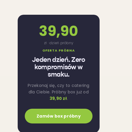
39,90
zł · dzień próbny
OFERTA PRÓBNA
Jeden dzień. Zero
kompromisów w
smaku.
Przekonaj się, czy to catering
dla Ciebie. Próbny box już od
39,90 zł
.
Zamów box próbny