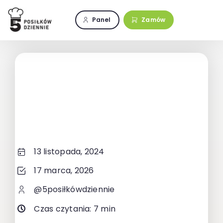
Przejdź
do
Panel
Zamów
zawartości
13 listopada, 2024
17 marca, 2026
@5posiłkówdziennie
Czas czytania: 7 min