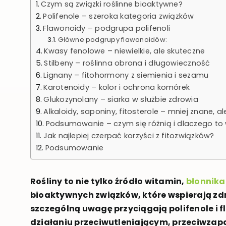
Czym są związki roślinne bioaktywne?
Polifenole – szeroka kategoria związków
Flawonoidy – podgrupa polifenoli
Główne podgrupy flawonoidów:
Kwasy fenolowe – niewielkie, ale skuteczne
Stilbeny – roślinna obrona i długowieczność
Lignany – fitohormony z siemienia i sezamu
Karotenoidy – kolor i ochrona komórek
Glukozynolany – siarka w służbie zdrowia
Alkaloidy, saponiny, fitosterole – mniej znane, a
Podsumowanie – czym się różnią i dlaczego to
Jak najlepiej czerpać korzyści z fitozwiązków?
Podsumowanie
Rośliny to nie tylko źródło witamin,
błonnika
bioaktywnych związków, które wspierają zd
szczególną uwagę przyciągają polifenole i f
działaniu przeciwutleniającym, przeciwzapa