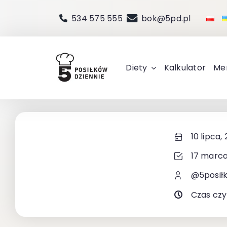
Przejdź
534 575 555
bok@5pd.pl
do
zawartości
Diety
Kalkulator
Me
10 lipca,
17 marca
@5posił
Czas czy