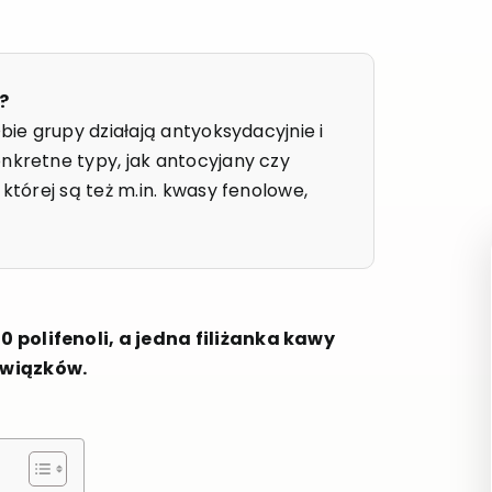
?
Obie grupy działają antyoksydacyjnie i
nkretne typy, jak antocyjany czy
 której są też m.in. kwasy fenolowe,
 polifenoli, a jedna filiżanka kawy
związków.