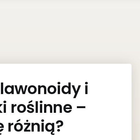
 flawonoidy i
i roślinne –
ę różnią?