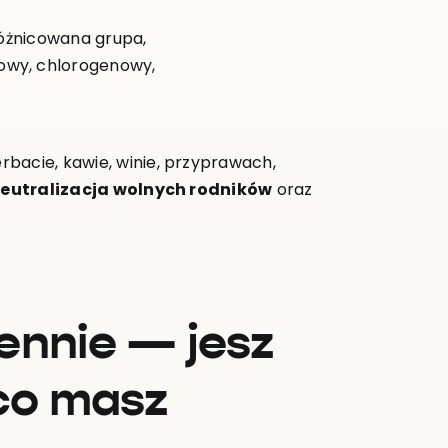
zróżnicowana grupa,
lowy, chlorogenowy,
bacie, kawie, winie, przyprawach,
eutralizacja wolnych rodników
oraz
ennie — jesz
 co masz