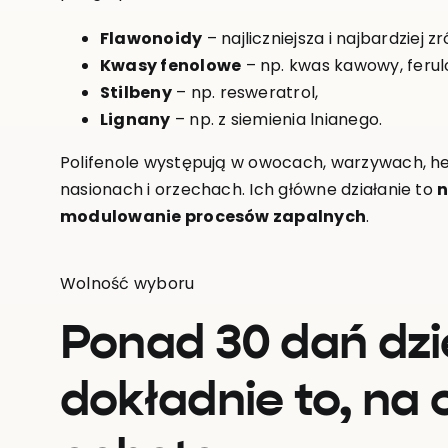
Flawonoidy
– najliczniejsza i najbardziej 
Kwasy fenolowe
– np. kwas kawowy, feru
Stilbeny
– np. resweratrol,
Lignany
– np. z siemienia lnianego.
Polifenole występują w owocach, warzywach, her
nasionach i orzechach. Ich główne działanie to
n
modulowanie procesów zapalnych
.
Wolność wyboru
Ponad 30 dań dzi
dokładnie to, na