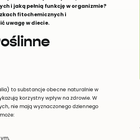
ych i jaką pełnią funkcję w organizmie?
zkach fitochemicznych i
ić uwagę w diecie.
oślinne
alia) to substancje obecne naturalnie w
 wykazują korzystny wpływ na zdrowie. W
nych, nie mają wyznaczonego dziennego
 może:
nym,