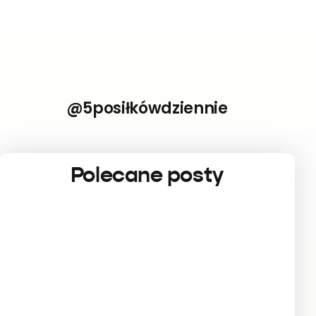
@5posiłkówdziennie
Polecane posty