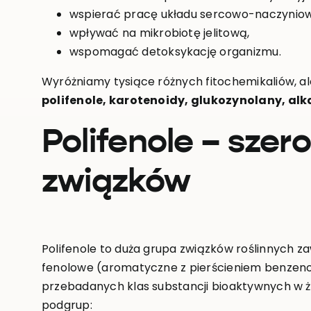
wspierać pracę układu sercowo-naczynio
wpływać na mikrobiotę jelitową,
wspomagać detoksykację organizmu.
Wyróżniamy tysiące różnych fitochemikaliów, al
polifenole, karotenoidy, glukozynolany, alka
Polifenole – szer
związków
Polifenole to duża grupa związków roślinnych z
fenolowe (aromatyczne z pierścieniem benzenow
przebadanych klas substancji bioaktywnych w ży
podgrup: