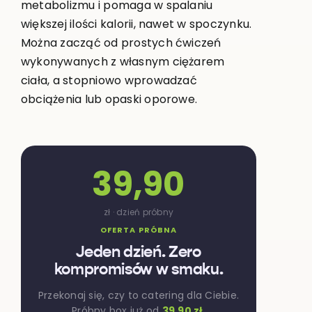
metabolizmu i pomaga w spalaniu
większej ilości kalorii, nawet w spoczynku.
Można zacząć od prostych ćwiczeń
wykonywanych z własnym ciężarem
ciała, a stopniowo wprowadzać
obciążenia lub opaski oporowe.
39,90
zł · dzień próbny
OFERTA PRÓBNA
Jeden dzień. Zero
kompromisów w smaku.
Przekonaj się, czy to catering dla Ciebie.
Próbny box już od
39,90 zł
.