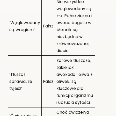
Nie wszystkie
węglowodany są
złe. Pełne ziarna i
‘Węglowodany
owoce bogate w
Fałsz
są wrogiem’
błonnik są
niezbędne w
zrównoważonej
diecie.
Zdrowe tłuszcze,
takie jak
‘Tłuszcz
awokado i oliwa z
sprawia, że
Fałsz
oliwek, są
tyjesz’
kluczowe dla
funkcji organizmu
i uczucia sytości.
Choć ćwiczenia
‘Ćwiczenia są