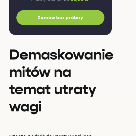
Zamów box próbny
Demaskowanie
mitów na
temat utraty
wagi