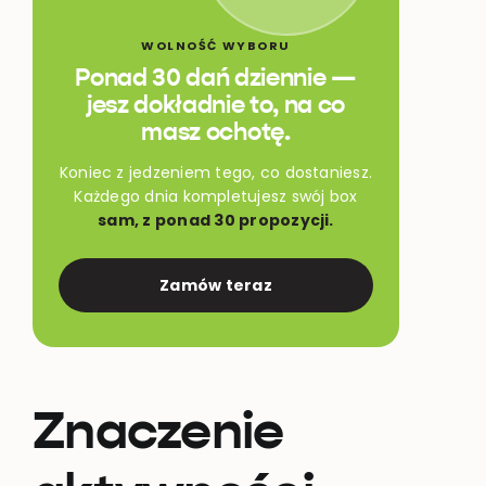
WOLNOŚĆ WYBORU
Ponad 30 dań dziennie —
jesz dokładnie to, na co
masz ochotę.
Koniec z jedzeniem tego, co dostaniesz.
Każdego dnia kompletujesz swój box
sam, z ponad 30 propozycji.
Zamów teraz
Znaczenie