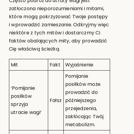
Często podróż do utraty wagi jest
zatłoczona nieporozumieniami i mitami,
które mogą pokrzyżować Twoje postępy
i wprowadzić zamieszanie. Odkryjmy więc
niektóre z tych mitów i dostarczmy Ci
faktów obalających mity, aby prowadzić
Cię właściwą ścieżką.
Mit
Fakt
Wyjaśnienie
Pomijanie
posiłków może
‘Pomijanie
prowadzić do
posiłków
Fałsz
późniejszego
sprzyja
przejedzenia,
utracie wagi’
zakłócając Twój
metabolizm.