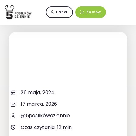
Przejdź
do
Panel
Zamów
zawartości
26 maja, 2024
17 marca, 2026
@5posiłkówdziennie
Czas czytania: 12 min