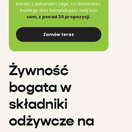
Koniec z jedzeniem tego, co dostaniesz.
Każdego dnia kompletujesz swój box
sam, z ponad 30 propozycji.
Zamów teraz
Żywność
bogata w
składniki
odżywcze na