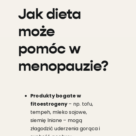
Jak dieta
może
pomóc w
menopauzie?
Produkty bogate w
fitoestrogeny
– np. tofu,
tempeh, mleko sojowe,
siemię lniane – mogą
złagodzić uderzenia gorąca i