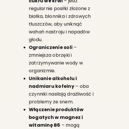
cukru we krwi
– jedz
regularnie posiłki złożone z
białka, błonnika i zdrowych
tłuszczów, aby uniknąć
wahań nastroju i napadów
głodu.
Ograniczenie soli
–
zmniejsza obrzęki i
zatrzymywanie wody w
organizmie.
Unikanie alkoholu i
nadmiaru kofeiny
– oba
czynniki nasilają drażliwość i
problemy ze snem.
Włączenie produktów
bogatych w magnez i
witaminę B6
– mogą