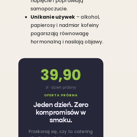
napięcie i poprawiają
samopoczucie.
Unikanie używek
– alkohol,
papierosy i nadmiar kofeiny
pogarszają równowagę
hormonalną i nasilają objawy.
39,90
zł · dzień próbny
OFERTA PRÓBNA
Jeden dzień. Zero
kompromisów w
smaku.
Przekonaj się, czy to catering