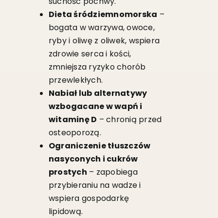
suchość pochwy.
Dieta śródziemnomorska
–
bogata w warzywa, owoce,
ryby i oliwę z oliwek, wspiera
zdrowie serca i kości,
zmniejsza ryzyko chorób
przewlekłych.
Nabiał lub alternatywy
wzbogacane w wapń i
witaminę D
– chronią przed
osteoporozą.
Ograniczenie tłuszczów
nasyconych i cukrów
prostych
– zapobiega
przybieraniu na wadze i
wspiera gospodarkę
lipidową.