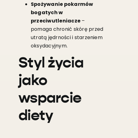
Spożywanie pokarmów
bogatych w
przeciwutleniacze
–
pomaga chronić skórę przed
utratą jędrności i starzeniem
oksydacyjnym.
Styl życia
jako
wsparcie
diety