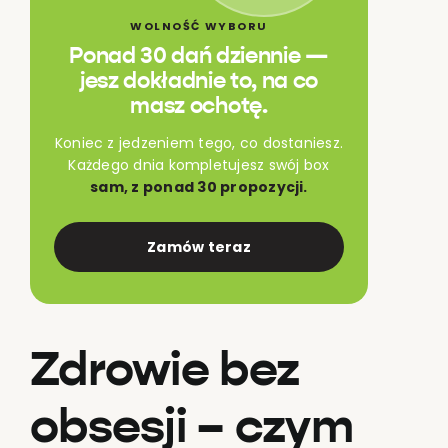
WOLNOŚĆ WYBORU
Ponad 30 dań dziennie —
jesz dokładnie to, na co
masz ochotę.
Koniec z jedzeniem tego, co dostaniesz.
Każdego dnia kompletujesz swój box
sam, z ponad 30 propozycji.
Zamów teraz
Zdrowie bez
obsesji – czym