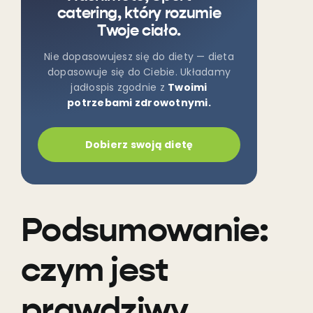
catering, który rozumie
Twoje ciało.
Nie dopasowujesz się do diety — dieta
dopasowuje się do Ciebie. Układamy
jadłospis zgodnie z
Twoimi
potrzebami zdrowotnymi.
Dobierz swoją dietę
Podsumowanie:
czym jest
prawdziwy