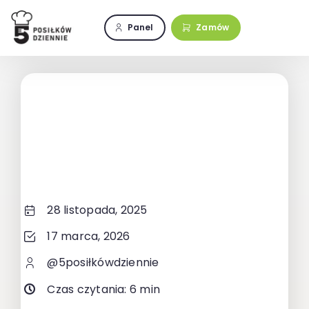
Przejdź
do
Panel
Zamów
zawartości
28 listopada, 2025
17 marca, 2026
@5posiłkówdziennie
Czas czytania: 6 min