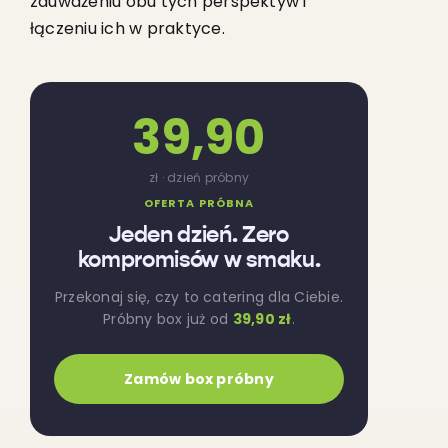
zauważeniu obu tych perspektyw i
łączeniu ich w praktyce.
39,90
zł · dzień próbny
OFERTA PRÓBNA
Jeden dzień. Zero
kompromisów w smaku.
Przekonaj się, czy to catering dla Ciebie.
Próbny box już od
39,90 zł
.
Zamów box próbny