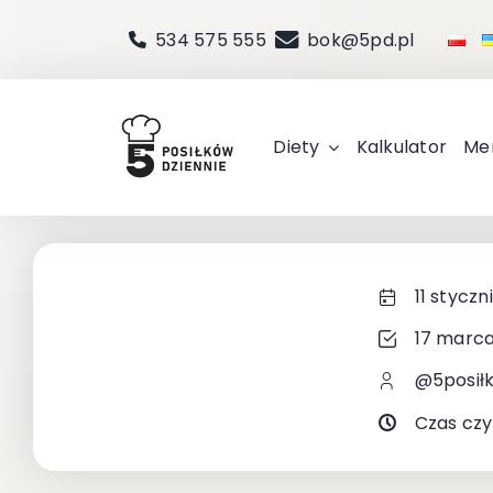
Przejdź
534 575 555
bok@5pd.pl
do
zawartości
Diety
Kalkulator
Me
11 styczn
17 marca
@5posił
Czas czy