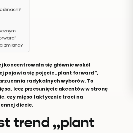
oślinach?
tycznym
forward”
ła zmiana?
nej koncentrowała się głównie wokół
j pojawia się pojęcie „plant forward”,
narzucania radykalnych wyborów. To
ięsa, lecz przesunięcie akcentów w stronę
ie, czy mięso faktycznie traci na
ennej diecie.
t trend „plant