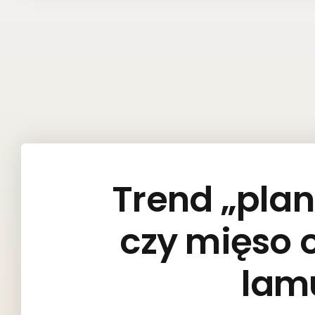
Trend „plan
czy mięso 
lam