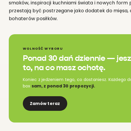
smaków, inspiracji kuchniami świata i nowych form
przestają być postrzegane jako dodatek do mięsa,
bohaterów posiłków.
WOLNOŚĆ WYBORU
Ponad 30 dań dziennie — jesz
to, na co masz ochotę.
Koniec z jedzeniem tego, co dostaniesz. Każdego d
box
sam, z ponad 30 propozycji.
Zamów teraz