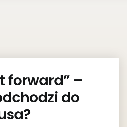
t forward” –
odchodzi do
usa?