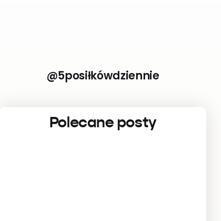
@5posiłkówdziennie
Polecane posty