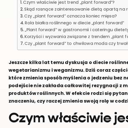
Czym właściwie jest trend „plant forward”?
Skąd rosnące zainteresowanie dietą opartą na r
Czy „plant forward” oznacza koniec mięsa?
Rola białka roślinnego w diecie „plant forward”
„Plant forward” w gastronomii i cateringu diete
Korzyści i wyzwania związane z trendem „plant 
Czy „plant forward” to chwilowa moda czy trwa
Jeszcze kilka lat temu dyskusja o diecie roślin
wegetarianizmu i weganizmu. Dziś coraz częście
które zmienia sposób myślenia o jedzeniu bez 
podejście nie zakłada całkowitej rezygnacji z m
produktów roślinnych. W efekcie rodzi się pytan
znaczeniu, czy raczej zmienia swoją rolę w codzi
Czym właściwie jes