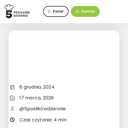
Przejdź
do
Panel
Zamów
zawartości
6 grudnia, 2024
17 marca, 2026
@5posiłkówdziennie
Czas czytania: 4 min