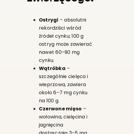
Ostrygi
– absolutni
rekordziści wśród
źródeł cynku; 100 g
ostryg może zawierać
nawet 60–90 mg
cynku.
Wątróbka
–
szczególnie cielęca i
wieprzowa, zawiera
około 6–7 mg cynku
na 100 g.
Czerwone mięso
–
wołowina, cielęcina i
jagnięcina
dostarczają 3–5 mg