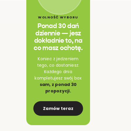
WOLNOŚĆ WYBORU
Ponad 30 dań
dziennie — jesz
dokładnie to, na
co masz ochotę.
Koniec z jedzeniem
tego, co dostaniesz.
Każdego dnia
kompletujesz swój box
sam, z ponad 30
propozycji.
Zamów teraz