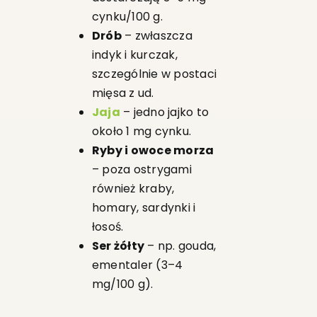
cynku/100 g.
Drób
– zwłaszcza
indyk i kurczak,
szczególnie w postaci
mięsa z ud.
Jaja
– jedno jajko to
około 1 mg cynku.
Ryby i owoce morza
– poza ostrygami
również kraby,
homary, sardynki i
łosoś.
Ser żółty
– np. gouda,
ementaler (3–4
mg/100 g).