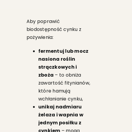
Aby poprawić
biodostępność cynku z
pożywienia:
fermentuj lub mocz
nasiona roślin
strączkowych i
zboża
– to obniża
zawartość fitynianów,
które hamują
wchłanianie cynku,
unikaj nadmiaru
żelaza i wapnia w
jednym posiłku z
cynkiem
– mogą