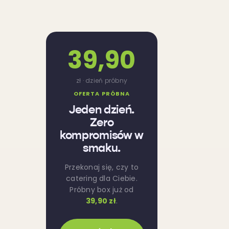
39,90
zł · dzień próbny
OFERTA PRÓBNA
Jeden dzień.
Zero
kompromisów w
smaku.
Przekonaj się, czy to
catering dla Ciebie.
Próbny box już od
39,90 zł
.