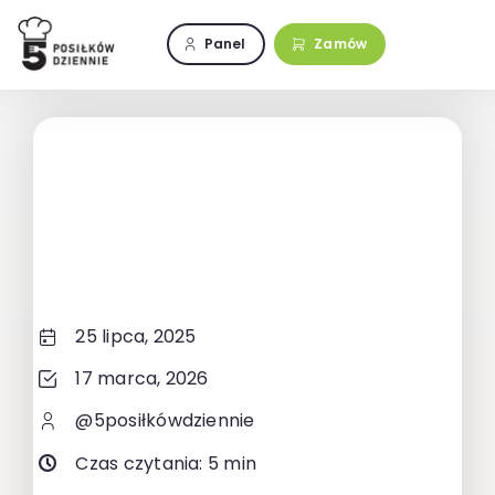
Przejdź
do
Panel
Zamów
zawartości
25 lipca, 2025
17 marca, 2026
@5posiłkówdziennie
Czas czytania: 5 min