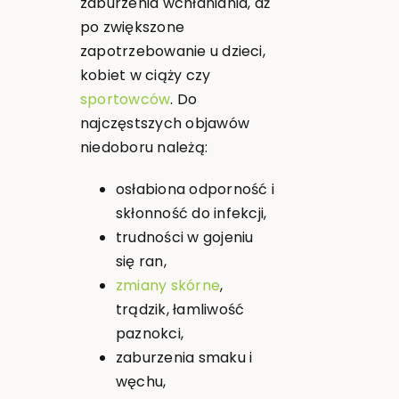
zaburzenia wchłaniania, aż
po zwiększone
zapotrzebowanie u dzieci,
kobiet w ciąży czy
sportowców
. Do
najczęstszych objawów
niedoboru należą:
osłabiona odporność i
skłonność do infekcji,
trudności w gojeniu
się ran,
zmiany skórne
,
trądzik, łamliwość
paznokci,
zaburzenia smaku i
węchu,