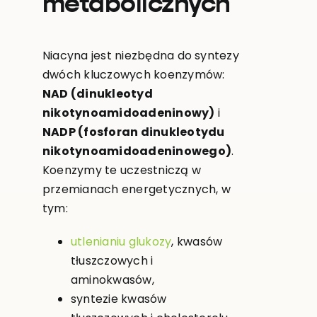
metabolicznych
Niacyna jest niezbędna do syntezy
dwóch kluczowych koenzymów:
NAD (dinukleotyd
nikotynoamidoadeninowy)
i
NADP (fosforan dinukleotydu
nikotynoamidoadeninowego)
.
Koenzymy te uczestniczą w
przemianach energetycznych, w
tym:
utlenianiu glukozy
, kwasów
tłuszczowych i
aminokwasów,
syntezie kwasów