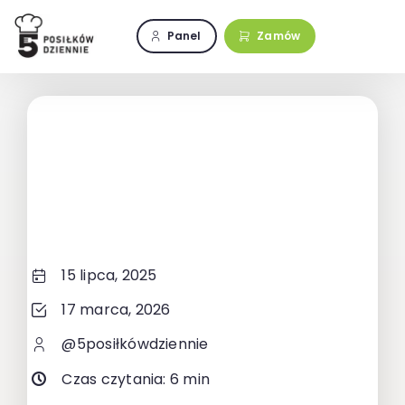
Przejdź
do
Panel
Zamów
zawartości
15 lipca, 2025
17 marca, 2026
@5posiłkówdziennie
Czas czytania: 6 min