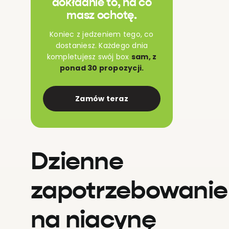
dokładnie to, na co
masz ochotę.
Koniec z jedzeniem tego, co
dostaniesz. Każdego dnia
kompletujesz swój box
sam, z
ponad 30 propozycji.
Zamów teraz
Dzienne
zapotrzebowanie
na niacynę