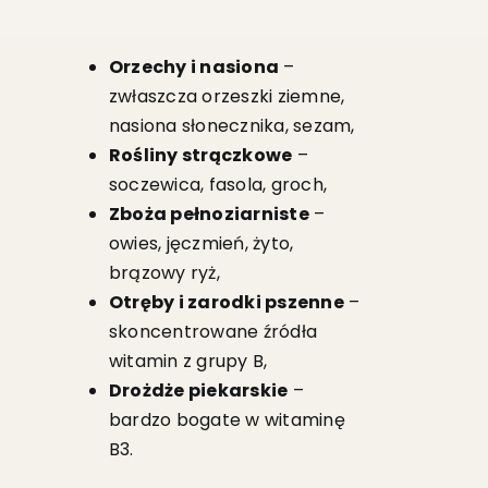
Orzechy i nasiona
–
zwłaszcza orzeszki ziemne,
nasiona słonecznika, sezam,
Rośliny strączkowe
–
soczewica, fasola, groch,
Zboża pełnoziarniste
–
owies, jęczmień, żyto,
brązowy ryż,
Otręby i zarodki pszenne
–
skoncentrowane źródła
witamin z grupy B,
Drożdże piekarskie
–
bardzo bogate w witaminę
B3.