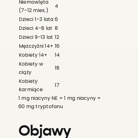
Niemowlęta
4
(7–12 mies.)
Dzieci 1–3 lata
6
Dzieci 4–8 lat
8
Dzieci 9–13 lat
12
Mężczyźni 14+
16
Kobiety 14+
14
Kobiety w
18
ciąży
Kobiety
17
karmiące
1 mg niacyny NE = 1 mg niacyny =
60 mg tryptofanu
Objawy