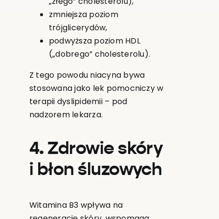
„złego” cholesterolu),
zmniejsza poziom
trójglicerydów,
podwyższa poziom HDL
(„dobrego” cholesterolu).
Z tego powodu niacyna bywa
stosowana jako lek pomocniczy w
terapii dyslipidemii – pod
nadzorem lekarza.
4. Zdrowie skóry
i błon śluzowych
Witamina B3 wpływa na
regenerację skóry, wspomaga