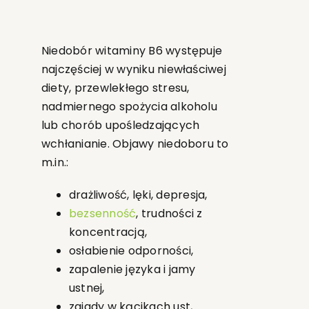
Niedobór witaminy B6 występuje
najczęściej w wyniku niewłaściwej
diety, przewlekłego stresu,
nadmiernego spożycia alkoholu
lub chorób upośledzających
wchłanianie. Objawy niedoboru to
m.in.:
drażliwość, lęki, depresja,
bezsenność
, trudności z
koncentracją,
osłabienie odporności,
zapalenie języka i jamy
ustnej,
zajady w kącikach ust,