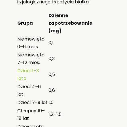
fizjologicznego i spożycia białka.
Dzienne
Grupa
zapotrzebowanie
(mg)
Niemowlęta
0,1
0–6 mies.
Niemowlęta
0,3
7–12 mies.
Dzieci 1–3
0,5
lata
Dzieci 4–6
0,6
lat
Dzieci 7–9 lat
1,0
Chłopcy 10–
1,2–1,5
18 lat
Dziewczęta