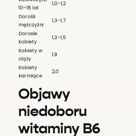
1,0–1,2
10–18 lat
Dorośli
1,3–1,7
mężczyźni
Dorosłe
1,3–1,5
kobiety
Kobiety w
1,9
ciąży
Kobiety
2,0
karmiące
Objawy
niedoboru
witaminy B6