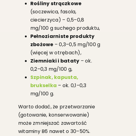
Rośliny strączkowe
(soczewica, fasola,
ciecierzyca) – 0,5–0,8
mg/100 g suchego produktu,
Pełnoziarniste produkty
zbożowe
– 0,3–0,5 mg/100 g
(więcej w otrębach),
Ziemniaki i bataty
– ok.
0,2–0,3 mg/100 g,
Szpinak, kapusta,
brukselka
– ok. 0,1–0,3
mg/100 g.
Warto dodać, że przetwarzanie
(gotowanie, konserwowanie)
może zmniejszać zawartość
witaminy B6 nawet o 30–50%.