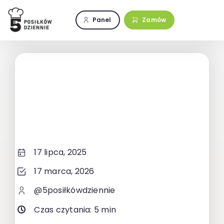
Przejdź
do
Panel
Zamów
zawartości
17 lipca, 2025
17 marca, 2026
@5posiłkówdziennie
Czas czytania: 5 min