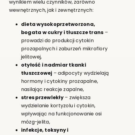
wynikiem wielu czynników, zarówno
wewnętrznych, jak i zewnętrznych:
dieta wysokoprzetworzona,
bogata w cukry i tłuszcze trans
–
prowadzi do produkcji cytokin
prozapalnych i zaburzeń mikroflory
jelitowej,
otyłość i nadmiar tkanki
tłuszczowej
– adipocyty wydzielają
hormony i cytokiny prozapalne,
nasilając reakcje zapalne,
stres przewlekły
– zwiększa
wydzielanie kortyzolu i cytokin,
wpływając na funkcjonowanie osi
mózg-jelita,
infekcje, toksyny i