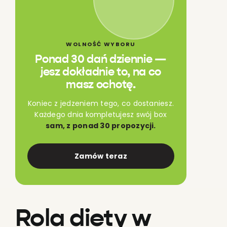
WOLNOŚĆ WYBORU
Ponad 30 dań dziennie —
jesz dokładnie to, na co
masz ochotę.
Koniec z jedzeniem tego, co dostaniesz.
Każdego dnia kompletujesz swój box
sam, z ponad 30 propozycji.
Zamów teraz
Rola diety w