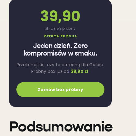
39,90
zł · dzień próbny
OFERTA PRÓBNA
Jeden dzień. Zero
kompromisów w smaku.
Przekonaj się, czy to catering dla Ciebie.
Próbny box już od
39,90 zł
.
Zamów box próbny
Podsumowanie