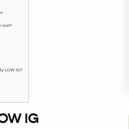
es
h diet?
ty LOW IG?
LOW IG