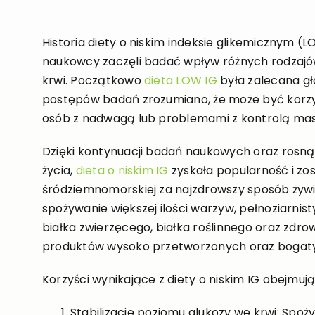
Historia diety o niskim indeksie glikemicznym (LO
naukowcy zaczęli badać wpływ różnych rodzaj
krwi. Początkowo
dieta LOW IG
była zalecana gł
postępów badań zrozumiano, że może być korzys
osób z nadwagą lub problemami z kontrolą masy
Dzięki kontynuacji badań naukowych oraz ros
życia,
dieta o niskim IG
zyskała popularność i zos
śródziemnomorskiej za najzdrowszy sposób żywi
spożywanie większej ilości warzyw, pełnoziarn
białka zwierzęcego, białka roślinnego oraz zdro
produktów wysoko przetworzonych oraz bogaty
Korzyści wynikające z diety o niskim IG obejmują
Stabilizację poziomu glukozy we krwi: Sp