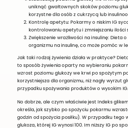
uniknąć gwałtownych skoków poziomu gluk
korzystne dla osób z cukrzycą lub insulino
Kontrolę apetytu: Pokarmy o niskim IG syc
kontrolowaniu apetytu i zmniejszaniu ilości
Zwiększenie wrażliwości na insulinę: Dieta
organizmu na insulinę, co może pomóc w le
Jak taki rodzaj żywienia działa w praktyce? Die
to sposób żywienia oparty na wybieraniu pokar
wzrost poziomu glukozy we krwi po spożytym pos
korzystniejsza dla organizmu, niż nagły wyrzut 
przypadku spożywania produktów o wysokim IG
No dobrze, ale czym właściwie jest Indeks glikem
określa, jak szybko po spożyciu pokarmu wzrast
godzin od spożycia posiłku). W przypadku tego 
glukoza, której IG wynosi 100. Im niższy IG po spo