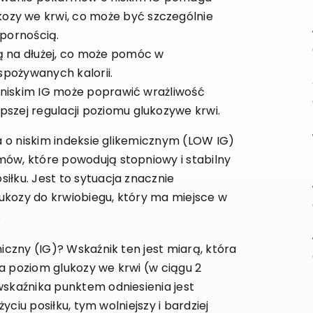
ozy we krwi, co może być szczególnie
opornością.
ą na dłużej, co może pomóc w
 spożywanych kalorii.
 o niskim IG może poprawić wrażliwość
pszej regulacji poziomu glukozywe krwi.
ta o niskim indeksie glikemicznym (LOW IG)
mów, które powodują stopniowy i stabilny
iłku. Jest to sytuacja znacznie
glukozy do krwiobiegu, który ma miejsce w
.
iczny (IG)? Wskaźnik ten jest miarą, która
a poziom glukozy we krwi (w ciągu 2
wskaźnika punktem odniesienia jest
życiu posiłku, tym wolniejszy i bardziej