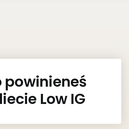
o powinieneś
diecie Low IG