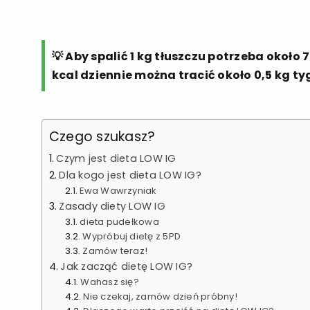
💡 Aby spalić 1 kg tłuszczu potrzeba około 
kcal dziennie można tracić około 0,5 kg t
Czego szukasz?
Czym jest dieta LOW IG
Dla kogo jest dieta LOW IG?
Ewa Wawrzyniak
Zasady diety LOW IG
dieta pudełkowa
Wypróbuj dietę z 5PD
Zamów teraz!
Jak zacząć dietę LOW IG?
Wahasz się?
Nie czekaj, zamów dzień próbny!