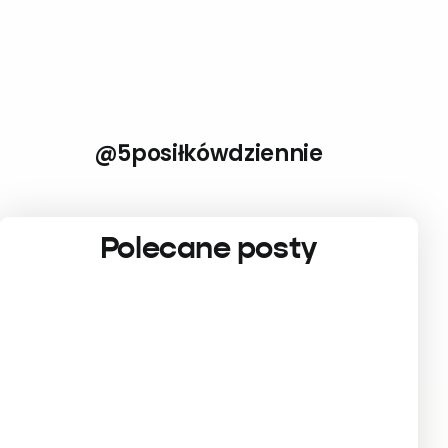
@5posiłkówdziennie
Polecane posty