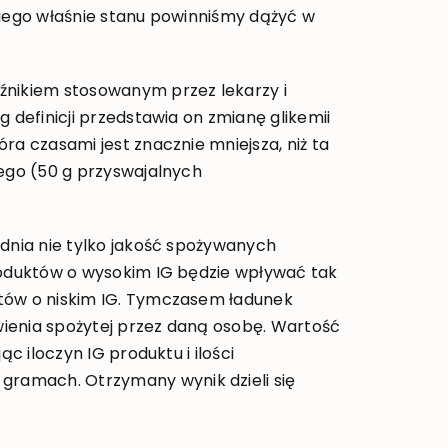
kiego właśnie stanu powinniśmy dążyć w
źnikiem stosowanym przez lekarzy i
 definicji przedstawia on zmianę glikemii
ra czasami jest znacznie mniejsza, niż ta
nego (50 g przyswajalnych
ędnia nie tylko jakość spożywanych
produktów o wysokim IG będzie wpływać tak
tów o niskim IG. Tymczasem ładunek
ywienia spożytej przez daną osobę. Wartość
ąc iloczyn IG produktu i ilości
ramach. Otrzymany wynik dzieli się