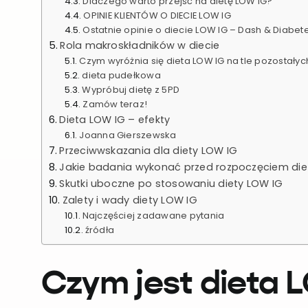
Dlaczego warto przejść na dietę LOW IG?
OPINIE KLIENTÓW O DIECIE LOW IG
Ostatnie opinie o diecie LOW IG – Dash & Diabet
Rola makroskładników w diecie
Czym wyróżnia się dieta LOW IG na tle pozostałyc
dieta pudełkowa
Wypróbuj dietę z 5PD
Zamów teraz!
Dieta LOW IG – efekty
Joanna Gierszewska
Przeciwwskazania dla diety LOW IG
Jakie badania wykonać przed rozpoczęciem die
Skutki uboczne po stosowaniu diety LOW IG
Zalety i wady diety LOW IG
Najczęściej zadawane pytania
źródła
Czym jest dieta 