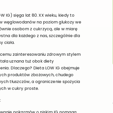
W IG) sięga lat 80. XX wieku, kiedy to
ów węglowodanów na poziom glukozy we
ównie osobom z cukrzycą, ale w miarę
tna dla każdego z nas, szczególnie dla
 ciała.
nącemu zainteresowaniu zdrowym stylem
tała uznana tuż obok diety
enia. Dlaczego? Dieta LOW IG obejmuje
istych produktów zbożowych, chudego
wych tłuszczów, a ograniczenie spożycia
ch w cukry proste.
:
ożywanie pokarmów o niskim IG pomaga