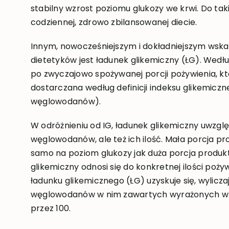
stabilny wzrost poziomu glukozy we krwi. Do ta
codziennej, zdrowo zbilansowanej diecie.
Innym, nowocześniejszym i dokładniejszym wska
dietetyków jest ładunek glikemiczny (ŁG). Według
po zwyczajowo spożywanej porcji pożywienia, któ
dostarczana według definicji indeksu glikemicz
węglowodanów).
W odróżnieniu od IG, ładunek glikemiczny uwzgl
węglowodanów, ale też ich ilość. Mała porcja 
samo na poziom glukozy jak duża porcja produk
glikemiczny odnosi się do konkretnej ilości poż
ładunku glikemicznego (ŁG) uzyskuje się, wyliczaj
węglowodanów w nim zawartych wyrażonych w g
przez 100.