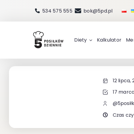
Przejdź
534 575 555
bok@5pd.pl
do
zawartości
Diety
Kalkulator
Me
12 lipca,
17 marca
@5posił
Czas czy