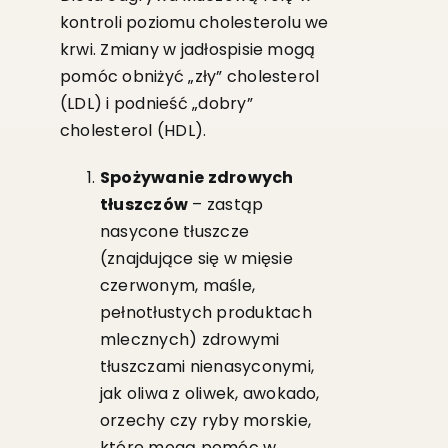
kontroli poziomu cholesterolu we
krwi. Zmiany w jadłospisie mogą
pomóc obniżyć „zły” cholesterol
(LDL) i podnieść „dobry”
cholesterol (HDL).
Spożywanie zdrowych
tłuszczów
– zastąp
nasycone tłuszcze
(znajdujące się w mięsie
czerwonym, maśle,
pełnotłustych produktach
mlecznych) zdrowymi
tłuszczami nienasyconymi,
jak oliwa z oliwek, awokado,
orzechy czy ryby morskie,
które mogą pomóc w