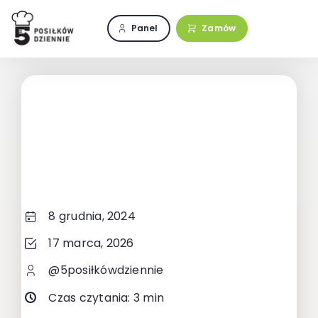
Przejdź
do
Panel
Zamów
zawartości
8 grudnia, 2024
17 marca, 2026
@5posiłkówdziennie
Czas czytania: 3 min