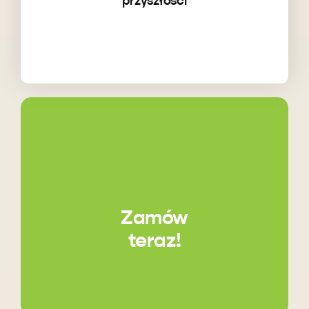
przyszłości
Zamów
teraz!