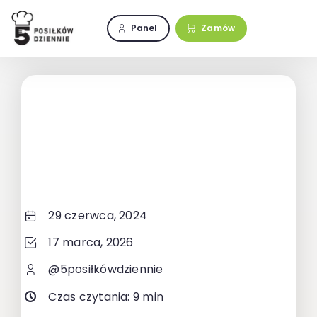
Przejdź
do
Panel
Zamów
zawartości
29 czerwca, 2024
17 marca, 2026
@5posiłkówdziennie
Czas czytania: 9 min