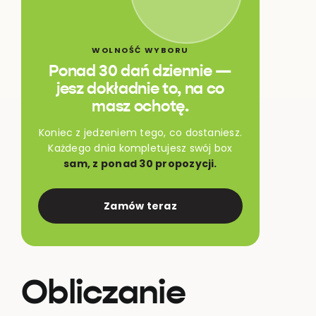
WOLNOŚĆ WYBORU
Ponad 30 dań dziennie —
jesz dokładnie to, na co
masz ochotę.
Koniec z jedzeniem tego, co dostaniesz.
Każdego dnia kompletujesz swój box
sam, z ponad 30 propozycji.
Zamów teraz
Obliczanie