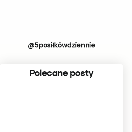
@5posiłkówdziennie
Polecane posty