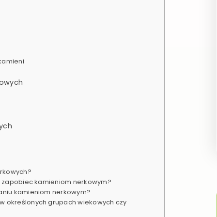
kamieni
iowych
wych
erkowych?
móc zapobiec kamieniom nerkowym?
eganiu kamieniom nerkowym?
 w określonych grupach wiekowych czy