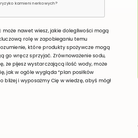
ą ryzyko kamieni nerkowych?
yć może nawet wiesz, jakie dolegliwości mogą
 kluczową rolę w zapobieganiu temu
rozumienie, które produkty spożywcze mogą
gą go wręcz sprzyjać. Zrównoważenie sodu,
ę, że pijesz wystarczającą ilość wody, może
ę, jak w ogóle wygląda “plan posiłków
o bliżej i wyposażmy Cię w wiedzę, abyś mógł