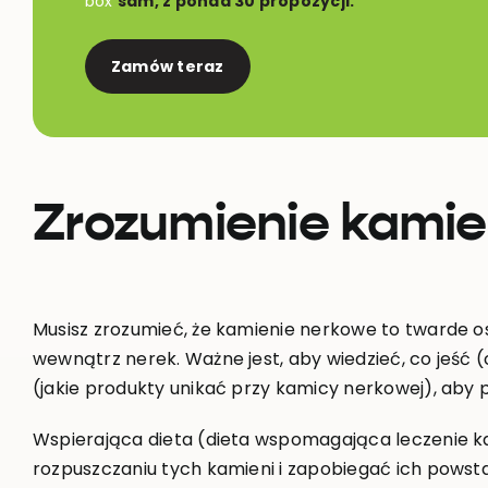
box
sam, z ponad 30 propozycji.
Zamów teraz
Zrozumienie kamie
Musisz zrozumieć, że kamienie nerkowe to twarde osa
wewnątrz nerek. Ważne jest, aby wiedzieć, co jeść (
(jakie produkty unikać przy kamicy nerkowej), aby 
Wspierająca dieta (dieta wspomagająca leczenie
rozpuszczaniu tych kamieni i zapobiegać ich powsta