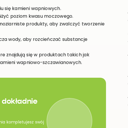
iu się kamieni wapniowych.
bniżyć poziom kwasu moczowego.
noziarniste produkty, aby zwalczyć tworzenie
cza wody, aby rozcieńczać substancje
e znajdują się w produktach takich jak
ę kamieni wapniowo-szczawianowych.
 dokładnie
nia kompletujesz swój