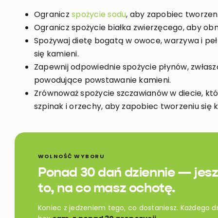
Ogranicz
spożycie sodu
, aby zapobiec tworzen
Ogranicz spożycie białka zwierzęcego, aby o
Spożywaj dietę bogatą w owoce, warzywa i peł
się kamieni.
Zapewnij odpowiednie spożycie płynów, zwłasz
powodujące powstawanie kamieni.
Zrównoważ spożycie szczawianów w diecie, któr
szpinak i orzechy, aby zapobiec tworzeniu si
WOLNOŚĆ WYBORU
Ponad 30 dań dziennie — jesz
to, na co masz ochotę.
Koniec z jedzeniem tego, co dostaniesz. Każdego d