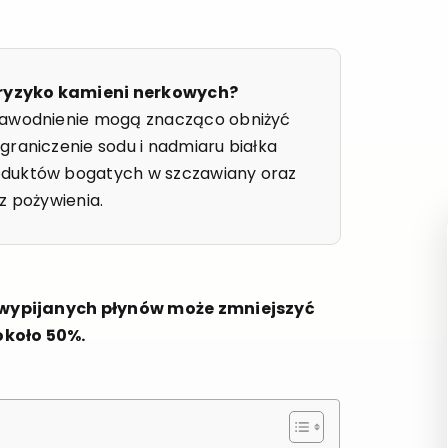
 ryzyko kamieni nerkowych?
 nawodnienie mogą znacząco obniżyć
graniczenie sodu i nadmiaru białka
oduktów bogatych w szczawiany oraz
z pożywienia.
i wypijanych płynów może zmniejszyć
około 50%.