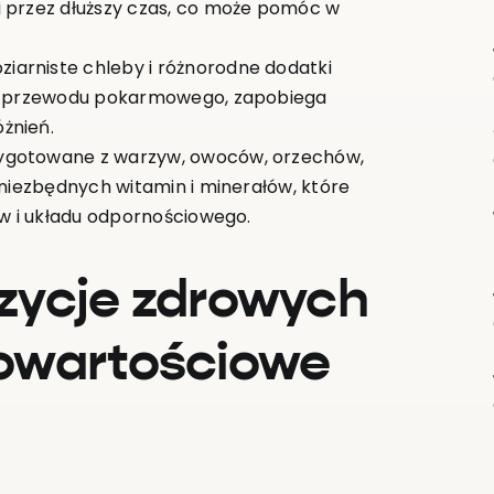
i przez dłuższy czas, co może pomóc w
oziarniste chleby i różnorodne dodatki
wie przewodu pokarmowego, zapobiega
żnień.
zygotowane z warzyw, owoców, orzechów,
 niezbędnych witamin i minerałów, które
ów i układu odpornościowego.
zycje zdrowych
owartościowe