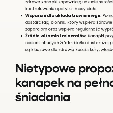
zdrowe kanapki zapewniają uczucie sytośc
kontrolowaniu apetytu i masy ciała.
Wsparcie dla układu trawiennego
: Pełn
dostarczają błonnik, który wspiera zdro
zaparciom oraz wspiera regularność wypró
Źródło witamin i minerałów
: Kanapki pr
nasion i chudych źródeł białka dostarczają
są kluczowe dla zdrowia kości, skóry, włos
Nietypowe propo
kanapek na pełn
śniadania