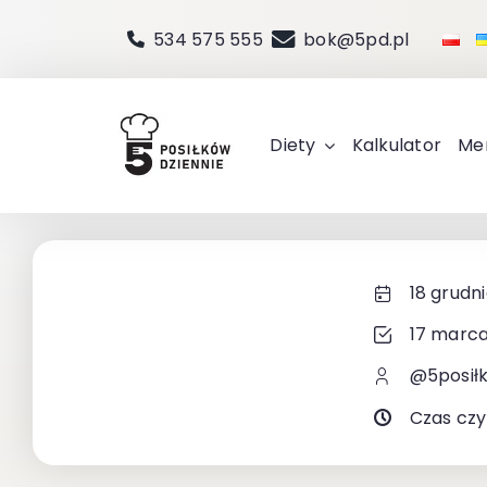
Przejdź
534 575 555
bok@5pd.pl
do
zawartości
Diety
Kalkulator
Me
18 grudn
17 marca
@5posił
Czas czy