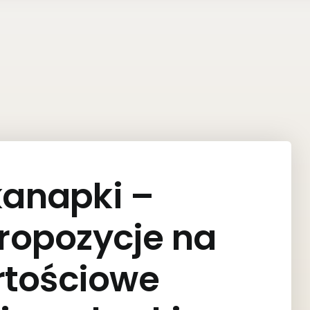
kanapki –
ropozycje na
rtościowe