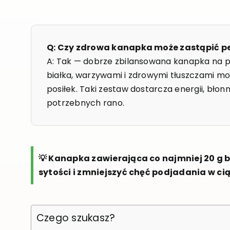
Q: Czy zdrowa kanapka może zastąpić p
A: Tak — dobrze zbilansowana kanapka na p
białka, warzywami i zdrowymi tłuszczami m
posiłek. Taki zestaw dostarcza energii, błon
potrzebnych rano.
💡 Kanapka zawierająca co najmniej 20 g
sytości i zmniejszyć chęć podjadania w ci
Czego szukasz?