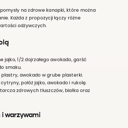
 pomysły na zdrowe kanapki, które można
ie. Każda z propozycji łączy różne
 wartości odżywczych.
olą
ne jajko, 1/2 dojrzałego awokado, garść
 do smaku.
 plastry, awokado w grube plasterki.
cytryny, połóż jajko, awokado i rukolę.
tarcza zdrowych tłuszczów, białka oraz
m i warzywami