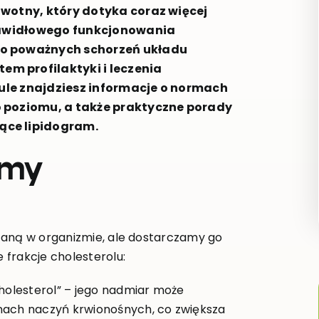
wotny, który dotyka coraz więcej
prawidłowego funkcjonowania
do poważnych schorzeń układu
m profilaktyki i leczenia
kule znajdziesz informacje o normach
 poziomu, a także praktyczne porady
ące lipidogram.
rmy
zaną w organizmie, ale dostarczamy go
frakcje cholesterolu:
y cholesterol” – jego nadmiar może
anach naczyń krwionośnych, co zwiększa