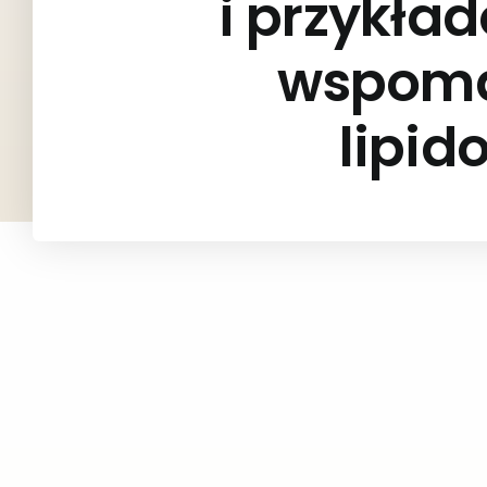
i przykł
wspom
lipi