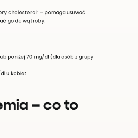
dobry cholesterol” – pomaga usuwać
wać go do wątroby.
lub poniżej 70 mg/dl (dla osób z grupy
dl u kobiet
emia – co to