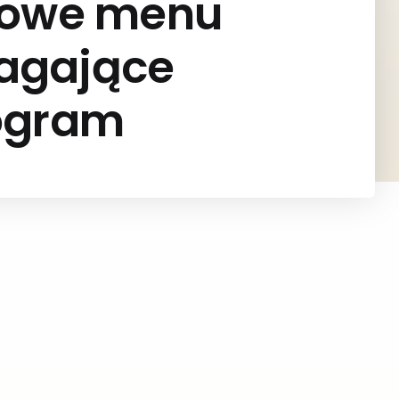
adowe menu
agające
dogram