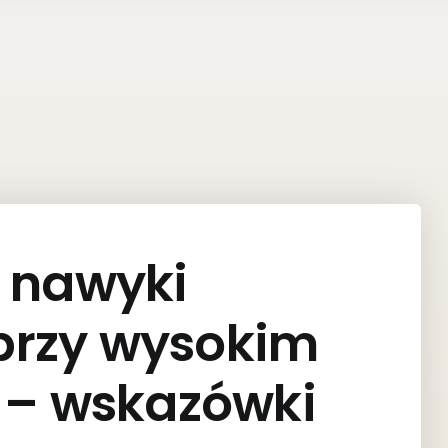
 nawyki
przy wysokim
u – wskazówki