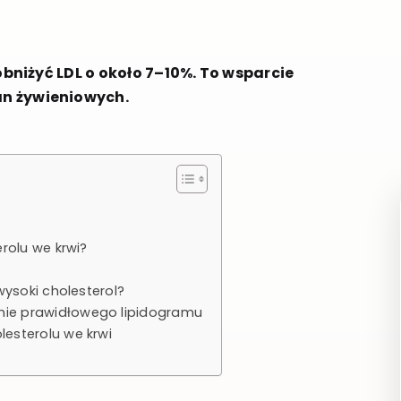
 obniżyć LDL o około 7–10%. To wsparcie
an żywieniowych.
rolu we krwi?
wysoki cholesterol?
ie prawidłowego lipidogramu
esterolu we krwi