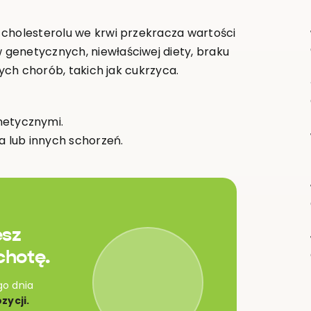
 cholesterolu we krwi przekracza wartości
genetycznych, niewłaściwej diety, braku
cych chorób, takich jak cukrzyca.
etycznymi.
 lub innych schorzeń.
esz
chotę.
go dnia
zycji.