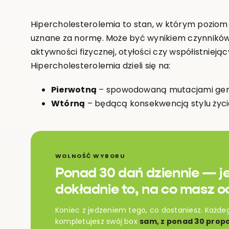
Hipercholesterolemia to stan, w którym poziom
uznane za normę. Może być wynikiem czynników 
aktywności fizycznej, otyłości czy współistnieją
Hipercholesterolemia dzieli się na:
Pierwotną
– spowodowaną mutacjami gen
Wtórną
– będącą konsekwencją stylu życia
WOLNOŚĆ WYBORU
Ponad 30 dań dziennie — j
dokładnie to, na co masz o
Koniec z jedzeniem tego, co dostaniesz. Każde
kompletujesz swój box
sam, z ponad 30 propo