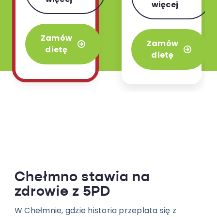
zdecydowanie
więcej
włoskiej i
najbardziej
orientalnej w
uwielbiany
wariancie 3 lub
Zamów
wariant w
Zamów
4 posiłków.
dietę
naszej ofercie.
dietę
Chełmno stawia na
zdrowie z 5PD
W Chełmnie, gdzie historia przeplata się z