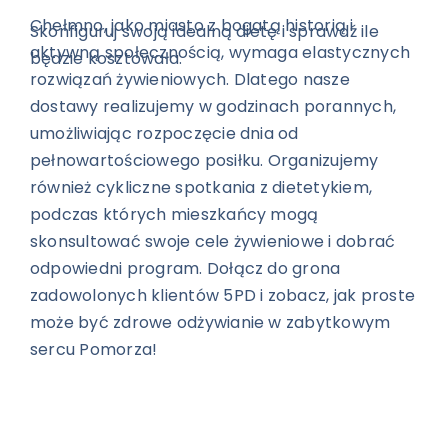
Chełmno, jako miasto z bogatą historią i
Skonfiguruj swoją idealną dietę i sprawdź ile
aktywną społecznością, wymaga elastycznych
będzie kosztowała.
rozwiązań żywieniowych. Dlatego nasze
dostawy realizujemy w godzinach porannych,
umożliwiając rozpoczęcie dnia od
pełnowartościowego posiłku. Organizujemy
również cykliczne spotkania z dietetykiem,
podczas których mieszkańcy mogą
skonsultować swoje cele żywieniowe i dobrać
odpowiedni program. Dołącz do grona
zadowolonych klientów 5PD i zobacz, jak proste
może być zdrowe odżywianie w zabytkowym
sercu Pomorza!