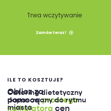
Trwa wczytywanie
Zamów teraz!
ILE TO KOSZTUJE?
Oblicz za
Catering dietetyczny
pomocą
prostego
dopasowany do rytmu
miasta
kalkulatora
cen