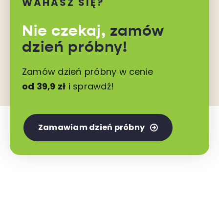
WAHASZ SIĘ?
Nie czekaj,
zamów
dzień próbny!
Zamów dzień próbny w cenie
od 39,9 zł
i sprawdź!
Zamawiam dzień próbny