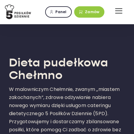
Przejdź
do
Panel
Zamów
zawartości
Dieta pudełkowa
Chełmno
W malowniczym Chełmnie, zwanym „miastem
zakochanych”, zdrowe odżywianie nabiera
nowego wymiaru dzięki usługom cateringu
dietetycznego 5 Posiłków Dziennie (5PD).
Przygotowujemy i dostarczamy zbilansowane
posiłki, które pomogą Ci zadbać o zdrowie bez