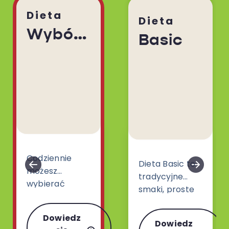
Dieta
Dieta
Wybór Menu
Basic
Codziennie
Dieta Basic to
możesz
tradycyjne
wybierać
smaki, proste
spośród 30
dania i klasyki
różnych dań.
gatunku z
Dowiedz
Dieta Wybór
Dowiedz
kuchni polskiej,