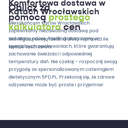
Komfortowa dostawa w
Oblicz za
Kątach Wrocławskich
pomocą
prostego
Mieszkańcom Kątów Wrocławskich
kalkulatora
cen
zapewniamy niezawodną dostawę pod
wskazany adres. Posiłki dostarczamy w
Skonfiguruj swoją idealną dietę i sprawdź ile
specjalnych opakowaniach, które gwarantują
będzie kosztowała.
zachowanie świeżości i odpowiedniej
temperatury dań. Nie czekaj – rozpocznij swoją
przygodę ze spersonalizowanym cateringiem
dietetycznym 5PD.PL. Przekonaj się, że zdrowe
odżywianie może być proste i przyjemne!