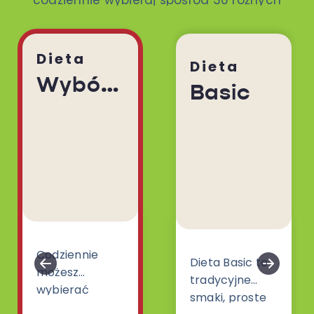
codziennie wybieraj spośród 30 różnych
dań. To ty decydujesz!
Dieta
Dieta
Wybór Menu
Basic
Codziennie
Dieta Basic to
możesz
tradycyjne
wybierać
smaki, proste
spośród 30