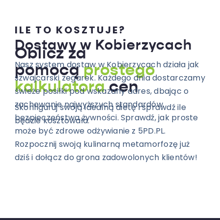
ILE TO KOSZTUJE?
Dostawy w Kobierzycach
Oblicz za
Nasz system dostaw w Kobierzycach działa jak
pomocą
prostego
szwajcarski zegarek. Każdego dnia dostarczamy
kalkulatora
cen
świeże posiłki pod wskazany adres, dbając o
zachowanie najwyższych standardów
Skonfiguruj swoją idealną dietę i sprawdź ile
bezpieczeństwa żywności. Sprawdź, jak proste
będzie kosztowała.
może być zdrowe odżywianie z 5PD.PL.
Rozpocznij swoją kulinarną metamorfozę już
dziś i dołącz do grona zadowolonych klientów!