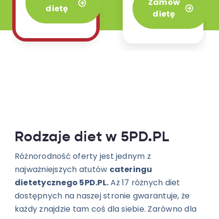
Zamów
4 posiłków.
dietę
naszej ofercie.
dietę
Rodzaje diet w 5PD.PL
Różnorodność oferty jest jednym z
najważniejszych atutów
cateringu
dietetycznego 5PD.PL.
Aż 17 różnych diet
dostępnych na naszej stronie gwarantuje, że
każdy znajdzie tam coś dla siebie. Zarówno dla