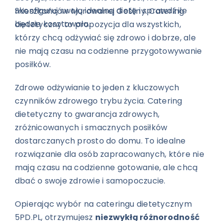
Skonfiguruj swoją idealną dietę i sprawdź ile
mieszkańców Murowanej Gośliny. Catering
będzie kosztowała.
dietetyczny to propozycja dla wszystkich,
którzy chcą odżywiać się zdrowo i dobrze, ale
nie mają czasu na codzienne przygotowywanie
posiłków.
Zdrowe odżywianie to jeden z kluczowych
czynników zdrowego trybu życia. Catering
dietetyczny to gwarancja zdrowych,
zróżnicowanych i smacznych posiłków
dostarczanych prosto do domu. To idealne
rozwiązanie dla osób zapracowanych, które nie
mają czasu na codzienne gotowanie, ale chcą
dbać o swoje zdrowie i samopoczucie.
Opierając wybór na cateringu dietetycznym
5PD.PL, otrzymujesz
niezwykłą różnorodność