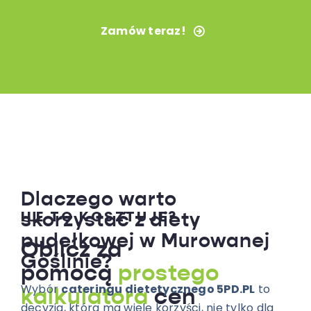
Zamów teraz!
Dlaczego warto
ILE TO KOSZTUJE?
skorzystać z diety
pudełkowej w Murowanej
Oblicz za
Goślinie?
pomocą
prostego
Wybór
cateringu dietetycznego 5PD.PL
to
kalkulatora
cen
decyzja, która ma wiele korzyści, nie tylko dla