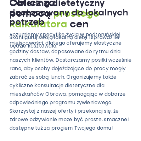
Oblicz za
Catering dietetyczny
dostosowany do lokalnych
pomocą
prostego
potrzeb
kalkulatora
cen
Rozumiemy specyfikę życia w podtoruńskiej
Skonfiguruj swoją idealną dietę i sprawdź ile
miejscowości, dlatego oferujemy elastyczne
będzie kosztowała.
godziny dostaw, dopasowane do rytmu dnia
naszych klientów. Dostarczamy posiłki wcześnie
rano, aby osoby dojeżdżające do pracy mogły
zabrać ze sobą lunch. Organizujemy także
cykliczne konsultacje dietetyczne dla
mieszkańców Obrowa, pomagając w doborze
odpowiedniego programu żywieniowego.
Skorzystaj z naszej oferty i przekonaj się, że
zdrowe odżywianie może być proste, smaczne i
dostępne tuż za progiem Twojego domu!