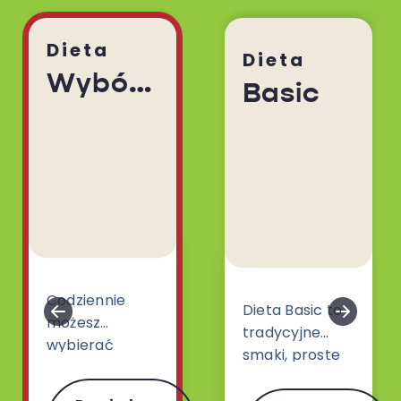
Dieta
Dieta
Wybór Menu
Basic
Codziennie
Dieta Basic to
możesz
tradycyjne
wybierać
smaki, proste
spośród 30
dania i klasyki
różnych dań.
gatunku z