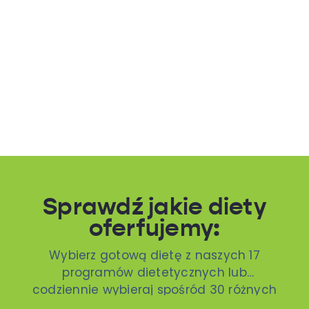
Sprawdź jakie diety
oferfujemy:
Wybierz gotową dietę z naszych 17
programów dietetycznych lub
codziennie wybieraj spośród 30 różnych
dań. To ty decydujesz!