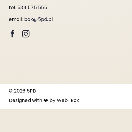
tel.
534 575 555
email:
bok@5pd.pl
© 2026 5PD
Designed with ❤️ by
Web-Box