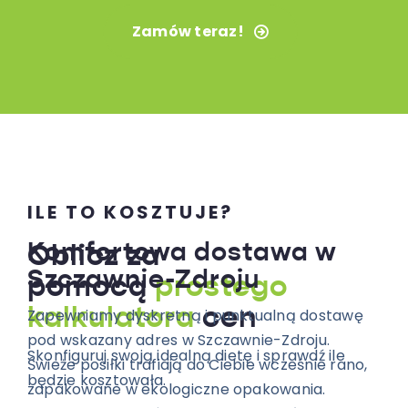
Zamów teraz!
ILE TO KOSZTUJE?
Komfortowa dostawa w
Oblicz za
Szczawnie-Zdroju
pomocą
prostego
kalkulatora
cen
Zapewniamy dyskretną i punktualną dostawę
pod wskazany adres w Szczawnie-Zdroju.
Skonfiguruj swoją idealną dietę i sprawdź ile
Świeże posiłki trafiają do Ciebie wcześnie rano,
będzie kosztowała.
zapakowane w ekologiczne opakowania.