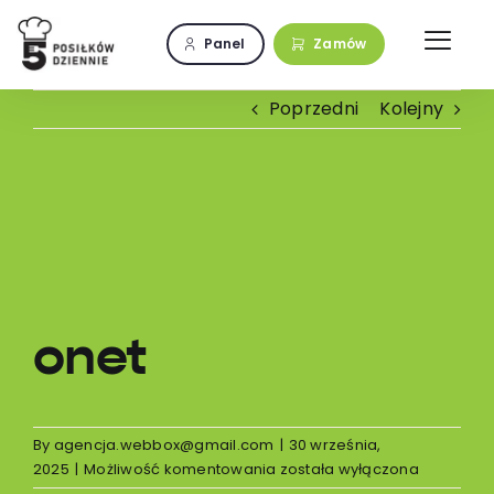
Przejdź
do
Panel
Zamów
zawartości
Poprzedni
Kolejny
Pokaż
większy
obrazek
onet
By
agencja.webbox@gmail.com
|
30 września,
onet
2025
|
Możliwość komentowania
została wyłączona