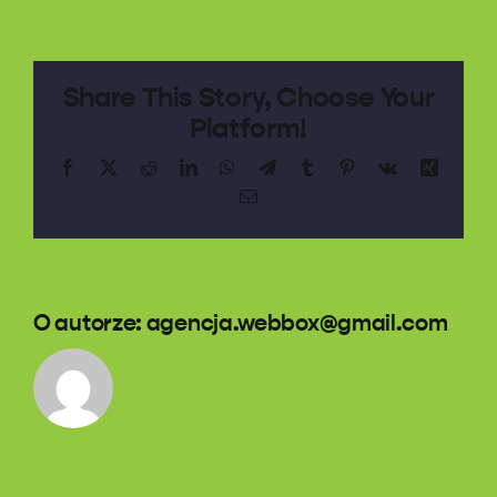
Share This Story, Choose Your
Platform!
Facebook
X
Reddit
LinkedIn
WhatsApp
Telegram
Tumblr
Pinterest
Vk
Xing
Email
O autorze:
agencja.webbox@gmail.com