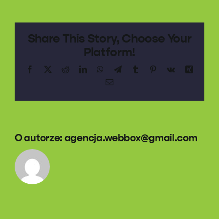
Share This Story, Choose Your
Platform!
Facebook
X
Reddit
LinkedIn
WhatsApp
Telegram
Tumblr
Pinterest
Vk
Xing
Email
O autorze:
agencja.webbox@gmail.com