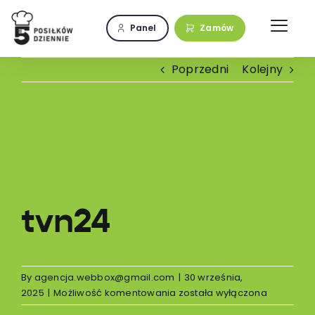
Przejdź
do
Panel
Zamów
zawartości
Poprzedni
Kolejny
Pokaż
większy
obrazek
tvn24
By
agencja.webbox@gmail.com
|
30 września,
tvn24
2025
|
Możliwość komentowania
została wyłączona