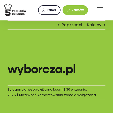
Przejdź
do
Panel
Zamów
zawartości
Poprzedni
Kolejny
Pokaż
większy
obrazek
wyborcza.pl
By
agencja.webbox@gmail.com
|
30 września,
wyborcza.pl
2025
|
Możliwość komentowania
została wyłączona