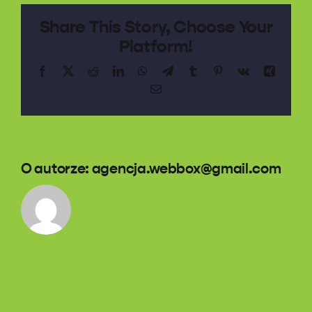
Share This Story, Choose Your
Platform!
Facebook
X
Reddit
LinkedIn
WhatsApp
Telegram
Tumblr
Pinterest
Vk
Xing
Email
O autorze:
agencja.webbox@gmail.com