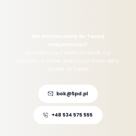
Nie dostarczamy do Twojej
miejscowości?
Skontaktuj się z nami i sprawdź, czy
jesteśmy w stanie dostarczyć nasze diety
również do Ciebie.
bok@5pd.pl
+48 534 575 555