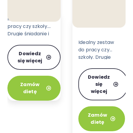
Idealny zestaw do
pracy czy szkoły.
Drugie śniadanie i
obiad w wersji bez
Idealny zestaw
mięsa i ryb.
do pracy czy
Dowiedz
szkoły. Drugie
się więcej
śniadanie i obiad
to pierwszy krok
Dowiedz
do regularnego i
się
Zamów
dobrze
więcej
dietę
zbilansowanego
odżywiania.
Zamów
dietę