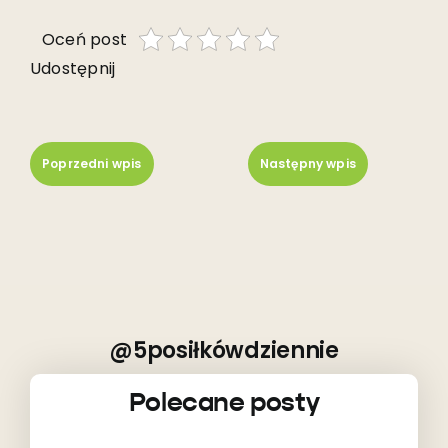
Oceń post
Udostępnij
Poprzedni wpis
Następny wpis
@5posiłkówdziennie
Polecane posty