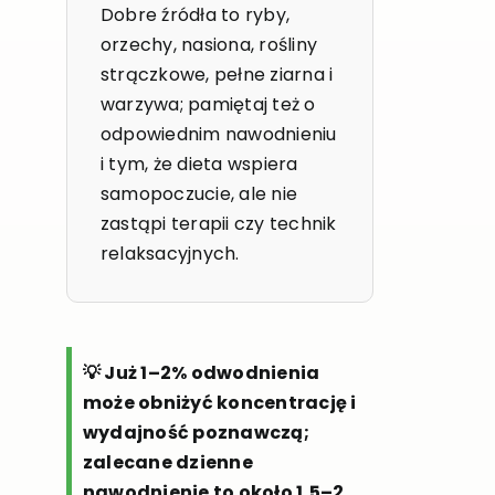
Dobre źródła to ryby,
orzechy, nasiona, rośliny
strączkowe, pełne ziarna i
warzywa; pamiętaj też o
odpowiednim nawodnieniu
i tym, że dieta wspiera
samopoczucie, ale nie
zastąpi terapii czy technik
relaksacyjnych.
💡 Już 1–2% odwodnienia
może obniżyć koncentrację i
wydajność poznawczą;
zalecane dzienne
nawodnienie to około 1,5–2