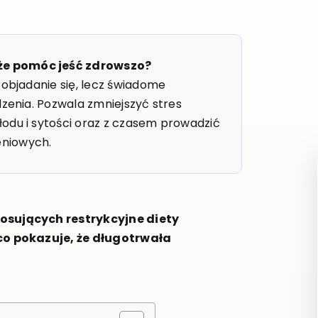
że pomóc jeść zdrowszo?
 objadanie się, lecz świadome
dzenia. Pozwala zmniejszyć stres
odu i sytości oraz z czasem prowadzić
eniowych.
osujących restrykcyjne diety
co pokazuje, że długotrwała