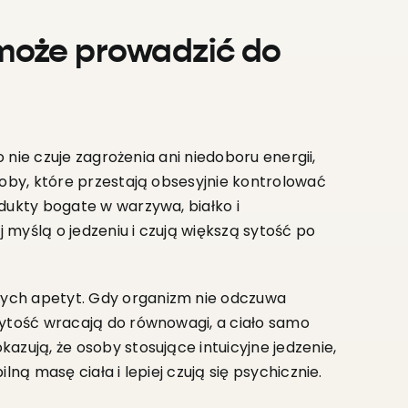
może prowadzić do
o nie czuje zagrożenia ani niedoboru energii,
soby, które przestają obsesyjnie kontrolować
odukty bogate w warzywa, białko i
j myślą o jedzeniu i czują większą sytość po
cych apetyt. Gdy organizm nie odczuwa
sytość wracają do równowagi, a ciało samo
azują, że osoby stosujące intuicyjne jedzenie,
lną masę ciała i lepiej czują się psychicznie.