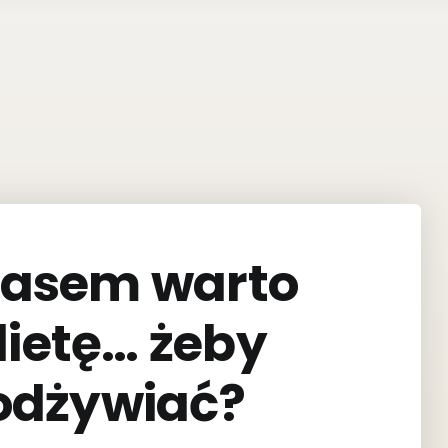
zasem warto
dietę… żeby
ę odżywiać?