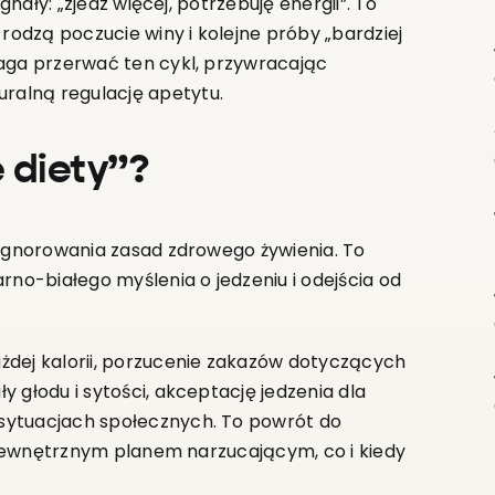
gnały: „zjedz więcej, potrzebuję energii”. To
 rodzą poczucie winy i kolejne próby „bardziej
maga przerwać ten cykl, przywracając
ralną regulację apetytu.
 diety”?
 ignorowania zasad zdrowego żywienia. To
rno-białego myślenia o jedzeniu i odejścia od
żdej kalorii, porzucenie zakazów dotyczących
 głodu i sytości, akceptację jedzenia dla
sytuacjach społecznych. To powrót do
z zewnętrznym planem narzucającym, co i kiedy