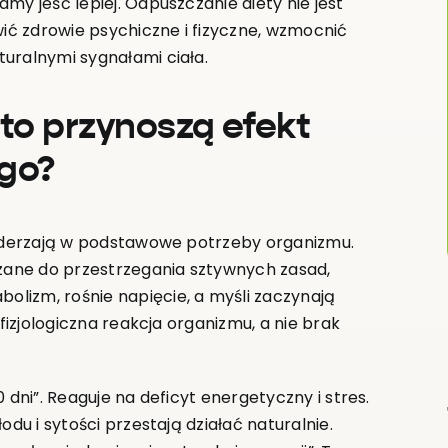
my jeść lepiej. Odpuszczanie diety nie jest
ć zdrowie psychiczne i fizyczne, wzmocnić
uralnymi sygnałami ciała.
to przynoszą efekt
go?
ż uderzają w podstawowe potrzeby organizmu.
szane do przestrzegania sztywnych zasad,
lizm, rośnie napięcie, a myśli zaczynają
 fizjologiczna reakcja organizmu, a nie brak
 dni”. Reaguje na deficyt energetyczny i stres.
odu i sytości przestają działać naturalnie.