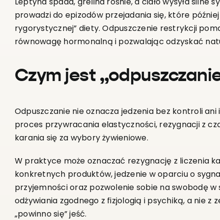
Leptyna spada, grelina rośnie, a ciało wysyła silne sy
prowadzi do epizodów przejadania się, które później
rygorystycznej” diety. Odpuszczenie restrykcji po
równowagę hormonalną i pozwalając odzyskać natu
Czym jest „odpuszczanie
Odpuszczanie nie oznacza jedzenia bez kontroli ani
proces przywracania elastyczności, rezygnacji z cza
karania się za wybory żywieniowe.
W praktyce może oznaczać rezygnację z liczenia ka
konkretnych produktów, jedzenie w oparciu o sygnały
przyjemności oraz pozwolenie sobie na swobodę w 
odżywiania zgodnego z fizjologią i psychiką, a nie 
„powinno się” jeść.