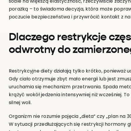
sobie na większą elastyczność, rzeczywiście zaczyna
porażką – to świadoma decyzja, która może poprawi
poczucie bezpieczeństwa i przywrócić kontakt z nat
Dlaczego restrykcje częs
odwrotny do zamierzone
Restrykcyjne diety działają tylko krótko, poniewa
Gdy ciało otrzymuje zbyt mało energii lub jest zmu
uruchamia się mechanizm przetrwania. Spada metabo
krążyć wokół jedzenia intensywniej niż wcześniej. To
silnej woli.
Organizm nie rozumie pojęcia „dieta” czy „plan na 30
W sytuacji przedłużających się restrykcji hormony gł