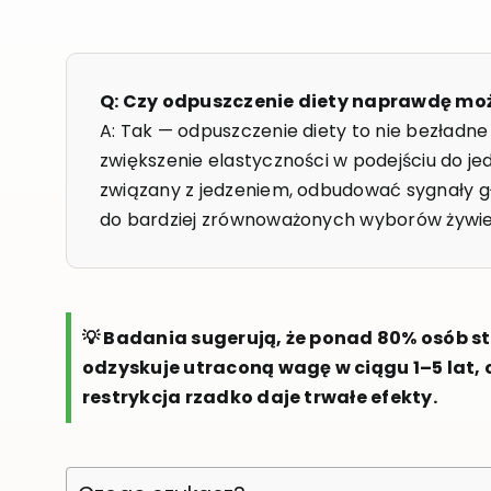
Q: Czy odpuszczenie diety naprawdę mo
A: Tak — odpuszczenie diety to nie bezładne
zwiększenie elastyczności w podejściu do je
związany z jedzeniem, odbudować sygnały gł
do bardziej zrównoważonych wyborów żywi
💡 Badania sugerują, że ponad 80% osób st
odzyskuje utraconą wagę w ciągu 1–5 lat, 
restrykcja rzadko daje trwałe efekty.