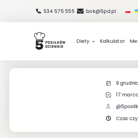
Przejdź
534 575 555
bok@5pd.pl
do
zawartości
Diety
Kalkulator
Me
9 grudni
17 marca
@5posił
Czas czy