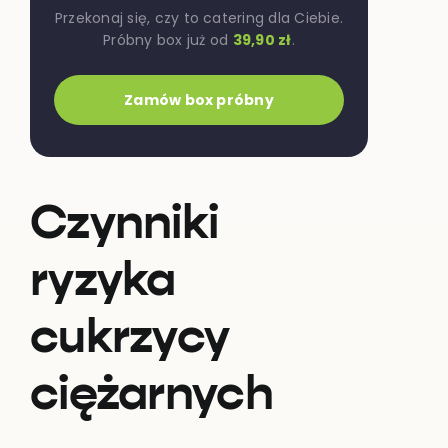
Przekonaj się, czy to catering dla Ciebie.
Próbny box już od
39,90 zł
.
Zamów box próbny
Czynniki
ryzyka
cukrzycy
ciężarnych